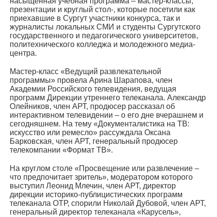
насыщенная учебная программа – мастер-классы,
презентации и круглый стол-, которые посетили как
приехавшие в Сургут участники конкурса, так и
журналисты локальных СМИ и студенты Сургутского
государственного и педагогического университетов,
политехнического колледжа и молодежного медиа-
центра.
Мастер-класс «Ведущий развлекательной
программы» провела Арина Шарапова, член
Академии Российского телевидения, ведущая
программ Дирекции утреннего телеканала. Александр
Олейников, член АРТ, продюсер рассказал об
интерактивном телевидении – о его дне вчерашнем и
сегодняшнем. На тему «Документалистика на ТВ:
искусство или ремесло» рассуждала Оксана
Барковская, член АРТ, генеральный продюсер
телекомпании «Формат ТВ».
На круглом столе «Просвещение или развлечение –
что предпочитает зритель», модератором которого
выступил Леонид Млечин, член АРТ, директор
дирекции историко-публицистических программ
телеканала ОТР, спорили Николай Дубовой, член АРТ,
генеральный директор телеканала «Карусель»,