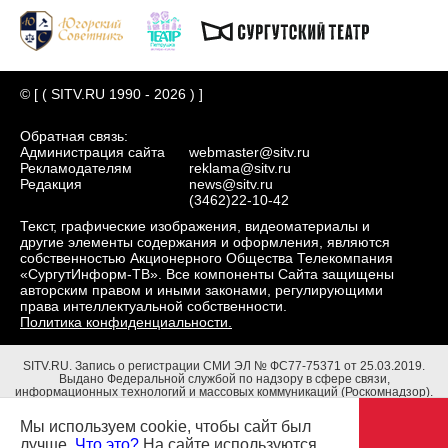
© [ ( SITV.RU 1990 - 2026 ) ]
Обратная связь:
Администрация сайта
webmaster@sitv.ru
Рекламодателям
reklama@sitv.ru
Редакция
news@sitv.ru
(3462)22-10-42
Текст, графические изображения, видеоматериалы и
другие элементы содержания и оформления, являются
собственностью Акционерного Общества Телекомпания
«СургутИнформ-ТВ». Все компоненты Сайта защищены
авторским правом и иными законами, регулирующими
права интеллектуальной собственности.
Политика конфиденциальности.
SITV.RU.
Запись о регистрации СМИ ЭЛ № ФС77-75371 от 25.03.2019.
Выдано Федеральной службой по надзору в сфере связи,
информационных технологий и массовых коммуникаций (Роскомнадзор).
Учредители: Акционерное Общество Телекомпания "СургутИнформ-ТВ".
Адрес редакции: 628403, Тюменская обл., ХМАО - Югра, г. Сургут, ул.
Мы используем cookie, чтобы сайт был
Маяковского, д. 16. Главный редактор: Чубенко В.Л.
лучше.
Что это?
На сайте используются