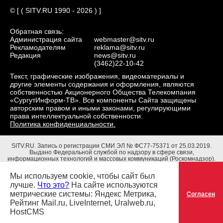
© [ ( SITV.RU 1990 - 2026 ) ]
Обратная связь:
Администрация сайта
webmaster@sitv.ru
Рекламодателям
reklama@sitv.ru
Редакция
news@sitv.ru
(3462)22-10-42
Текст, графические изображения, видеоматериалы и
другие элементы содержания и оформления, являются
собственностью Акционерного Общества Телекомпания
«СургутИнформ-ТВ». Все компоненты Сайта защищены
авторским правом и иными законами, регулирующими
права интеллектуальной собственности.
Политика конфиденциальности.
SITV.RU.
Запись о регистрации СМИ ЭЛ № ФС77-75371 от 25.03.2019.
Выдано Федеральной службой по надзору в сфере связи,
информационных технологий и массовых коммуникаций (Роскомнадзор).
Учредители: Акционерное Общество Телекомпания "СургутИнформ-ТВ".
Адрес редакции: 628403, Тюменская обл., ХМАО - Югра, г. Сургут, ул.
Мы используем cookie, чтобы сайт был
Маяковского, д. 16. Главный редактор: Чубенко В.Л.
лучше.
Что это?
На сайте используются
метрические системы: Яндекс Метрика,
Согласен
Рейтинг Mail.ru, LiveInternet, Uralweb.ru,
HostCMS