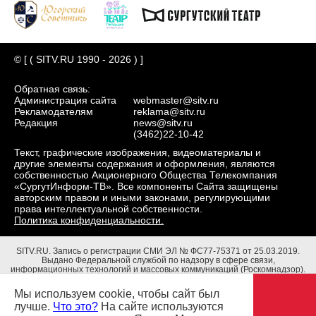
© [ ( SITV.RU 1990 - 2026 ) ]
Обратная связь:
Администрация сайта
webmaster@sitv.ru
Рекламодателям
reklama@sitv.ru
Редакция
news@sitv.ru
(3462)22-10-42
Текст, графические изображения, видеоматериалы и
другие элементы содержания и оформления, являются
собственностью Акционерного Общества Телекомпания
«СургутИнформ-ТВ». Все компоненты Сайта защищены
авторским правом и иными законами, регулирующими
права интеллектуальной собственности.
Политика конфиденциальности.
SITV.RU.
Запись о регистрации СМИ ЭЛ № ФС77-75371 от 25.03.2019.
Выдано Федеральной службой по надзору в сфере связи,
информационных технологий и массовых коммуникаций (Роскомнадзор).
Учредители: Акционерное Общество Телекомпания "СургутИнформ-ТВ".
Адрес редакции: 628403, Тюменская обл., ХМАО - Югра, г. Сургут, ул.
Мы используем cookie, чтобы сайт был
Маяковского, д. 16. Главный редактор: Чубенко В.Л.
лучше.
Что это?
На сайте используются