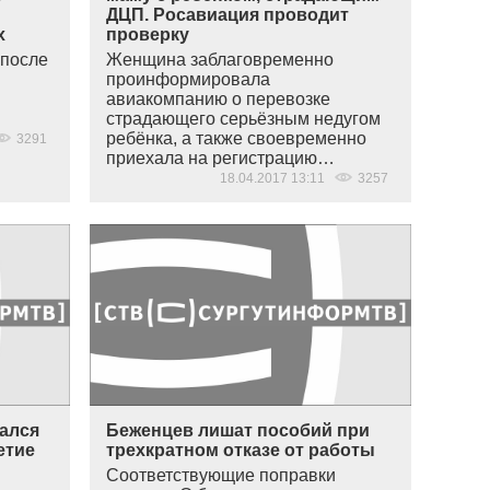
ДЦП. Росавиация проводит
х
проверку
 после
Женщина заблаговременно
проинформировала
авиакомпанию о перевозке
страдающего серьёзным недугом
ребёнка, а также своевременно
3291
приехала на регистрацию…
18.04.2017 13:11
3257
зался
Беженцев лишат пособий при
етие
трехкратном отказе от работы
Соответствующие поправки