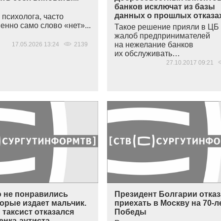
банков исключат из базы
данных о прошлых отказа
 психолога, часто
енно само слово
«нет
»...
Такое решение прияли в ЦБ
жалоб предпринимателей
на нежелание банков
17.05.2026 13:24
2139
их обслуживать…
27.10.2017 09:21
 не понравились
Президент Болгарии отка
торые издает мальчик.
приехать в Москву на 70-л
таксист отказался
Победы
енка-аутиста