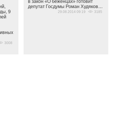
в закон
«
О беженцах» готовит
ий,
депутат Госдумы Роман Худяков…
ды, 9
29.08.2014 09:19
3185
лей
тивных
3008