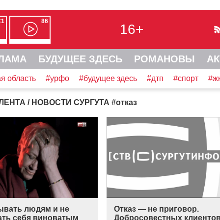
С1
86
16+
ЛАМА
БУДУЩЕЕ ЗДЕСЬ
РОМАНОВЫ
АК
я область
#урфо
#будущее здесь
#дтп
#спорт
#ж
ЛЕНТА
/ НОВОСТИ СУРГУТА
#
отказ
ывать людям и не
Отказ — не приговор.
ать себя виноватым
Добросовестных клиенто