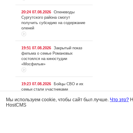
20:24 07.08.2026
Оленеводы
Сургутского района смогут
получить субсидию на содержание
оленей
19:51 07.08.2026
Закрытый показ
фильма о семье Романовых
состоялся на киностудии
«Мосфильм»
19:23 07.08.2026
Бойцы СВО и их
семьи стали участниками
спортивного квеста в Сургуте
Мы используем cookie, чтобы сайт был лучше.
Что это?
Н
HostCMS
18:58 07.08.2026
Прием
заявлений от кандидатов в Думу
города и Югры завершился в
Сургуте