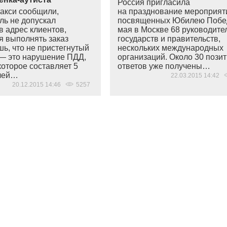
Россия пригласила
такси сообщили,
на празднование мероприят
ль не допускал
посвященных Юбилею Побе
в адрес клиентов,
мая в Москве 68 руководите
я выполнять заказ
государств и правительств,
ь, что не пристегнутый
нескольких международных
— это нарушение ПДД,
организаций. Около 30 пози
которое составляет 5
ответов уже получены…
блей…
22.03.2015 14:42
20.12.2015 14:46
5257