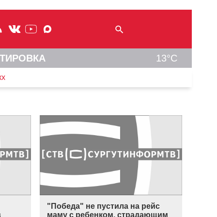
ТИРОВКА
13°C
кх
"Победа" не пустила на рейс
в
маму с ребенком, страдающим