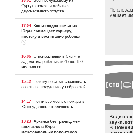
18:01
Военнослужащему из
Сургута помогли добиться
По словам
двухмесячного отпуска
мешает им
17:04
Как молодая семья из
Югры совмещает карьеру,
ипотеку и воспитание ребенка
16:06
Стройкомпания в Сургуте
задолжала работникам более 180
миллионов
15:12
Почему не стоит спрашивать
советы по похудению у нейросетей
14:17
Почти все лесные пожары в
Югре удалось локализовать
Водителю
13:23
Арктика без границ: чем
звуки, ко
впечатлила Югра
В Тюмени 
международных волонтеров
везти реб