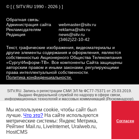
© [ ( SITV.RU 1990 - 2026 ) ]
Обратная связь:
Администрация сайта
webmaster@sitv.ru
Рекламодателям
reklama@sitv.ru
Редакция
news@sitv.ru
(3462)22-10-42
Текст, графические изображения, видеоматериалы и
другие элементы содержания и оформления, являются
собственностью Акционерного Общества Телекомпания
«СургутИнформ-ТВ». Все компоненты Сайта защищены
авторским правом и иными законами, регулирующими
права интеллектуальной собственности.
Политика конфиденциальности.
SITV.RU.
Запись о регистрации СМИ ЭЛ № ФС77-75371 от 25.03.2019.
Выдано Федеральной службой по надзору в сфере связи,
информационных технологий и массовых коммуникаций (Роскомнадзор).
Учредители: Акционерное Общество Телекомпания "СургутИнформ-ТВ".
Адрес редакции: 628403, Тюменская обл., ХМАО - Югра, г. Сургут, ул.
Мы используем cookie, чтобы сайт был
Маяковского, д. 16. Главный редактор: Чубенко В.Л.
лучше.
Что это?
На сайте используются
метрические системы: Яндекс Метрика,
Согласен
Рейтинг Mail.ru, LiveInternet, Uralweb.ru,
HostCMS