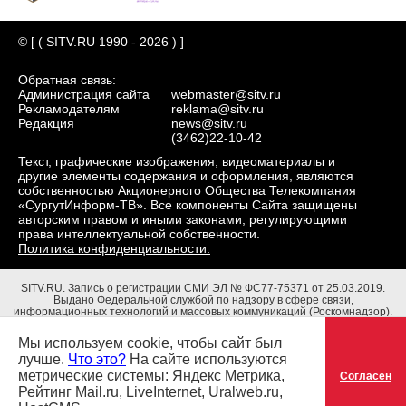
© [ ( SITV.RU 1990 - 2026 ) ]
Обратная связь:
Администрация сайта
webmaster@sitv.ru
Рекламодателям
reklama@sitv.ru
Редакция
news@sitv.ru
(3462)22-10-42
Текст, графические изображения, видеоматериалы и
другие элементы содержания и оформления, являются
собственностью Акционерного Общества Телекомпания
«СургутИнформ-ТВ». Все компоненты Сайта защищены
авторским правом и иными законами, регулирующими
права интеллектуальной собственности.
Политика конфиденциальности.
SITV.RU.
Запись о регистрации СМИ ЭЛ № ФС77-75371 от 25.03.2019.
Выдано Федеральной службой по надзору в сфере связи,
информационных технологий и массовых коммуникаций (Роскомнадзор).
Учредители: Акционерное Общество Телекомпания "СургутИнформ-ТВ".
Адрес редакции: 628403, Тюменская обл., ХМАО - Югра, г. Сургут, ул.
Мы используем cookie, чтобы сайт был
Маяковского, д. 16. Главный редактор: Чубенко В.Л.
лучше.
Что это?
На сайте используются
метрические системы: Яндекс Метрика,
Согласен
Рейтинг Mail.ru, LiveInternet, Uralweb.ru,