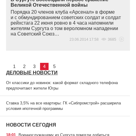
Великой Отечественной войны
Порядка 20 членов клуба
«
Арсенал» в форме
и с обмундированием советских солдат и солдат
рейхстага 22 июня ровно в 4 часа напомнили
жителям Сургута о том вероломном нападении
на Советский Союз…
23.06.2014 17:58
3685
1
2
3
4
5
ДЕЛОВЫЕ НОВОСТИ
От классики до новинок: какой формат складного телефона
предпочитают жители Югры
Ставка 3,5% на все квартиры: ГК «Сибпромстрой» расширила
условия ипотечной программы
НОВОСТИ СЕГОДНЯ
18:01
Военнослужащему из Сургута помогли добиться