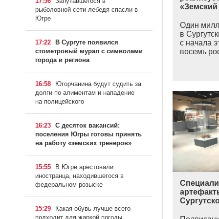
17:56
Запутавшегося в
«Земский
рыболовной сети лебедя спасли в
Югре
Один милл
в Сургутск
17:22
В Сургуте появился
с начала э
стометровый мурал с символами
восемь рос
города и региона
16:58
Югорчанина будут судить за
долги по алиментам и нападение
на полицейского
16:23
С десяток вакансий:
поселения Югры готовы принять
на работу «земских тренеров»
15:55
В Югре арестовали
иностранца, находившегося в
Специали
федеральном розыске
артефакт
Сургутск
15:29
Какая обувь лучше всего
подходит для жаркой погоды