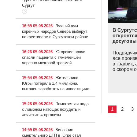
Сургут
16:55 05.08.2026
Лучший чум
В Сургут
коренных народов Севера выберут
откроется
на фестивале в Сургутском районе
досуговы
16:26 05.08.2026
Югорские врачи
Подрядчик
спасли пациента с тяжелейшей
все произ
черепно-мозговой травмой
в график, 
о скором о
15:54 05.08.2026
Жительница
Югры потеряла 1,4 миллиона,
пытаясь заработать на инвестициях
15:28 05.08.2026
Помогает ли вода
1
2
3
с лимоном натощак похудеть и
«очистить» организм
14:59 05.08.2026
Виновник
смертельного ДТП в Югре стал