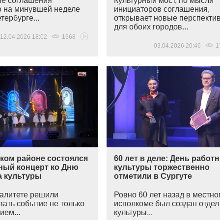
е соглашения
Культурный мост, по мысли
 на минувшей неделе
инициаторов соглашения,
тербурге...
открывает новые перспекти
для обоих городов...
12.04.2026 18:02
1668
03.04.2026 20:46
1
ском районе состоялся
60 лет в деле: День работ
ный концерт ко Дню
культуры торжественно
а культуры
отметили в Сургуте
алитете решили
Ровно 60 лет назад в местн
вать событие не только
исполкоме был создан отдел
ием...
культуры...