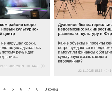
ском районе скоро
Духовное без материальн
 новый культурно-
невозможно: как инвести
й центр
развивают культуру в Юг
 не нарушал сроки,
Какие объекты и проекты се
водство укладывалось
остро нуждаются в поддержк
а потому речь идет
и могут ли финансы обогати
ткрытии...
культурную жизнь каждого
югорчанина?
24.11.2025 20:59
1443
22.11.2025 15:12
1
4
5
6
7
8
В конец