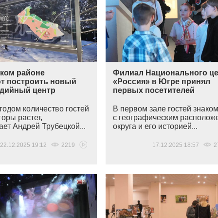
ском районе
Филиал Национального ц
т построить новый
«Россия» в Югре принял
дийный центр
первых посетителей
годом количество гостей
В первом зале гостей знако
оры растет,
с географическим располож
ет Андрей Трубецкой...
округа и его историей...
22.12.2025 19:12
2219
17.12.2025 18:57
2