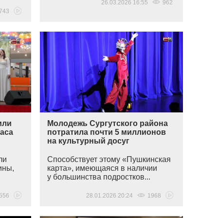
26.03.2026 16:55
962
743
или
Молодежь Сургутского района
аса
потратила почти 5 миллионов
на культурный досуг
ли
Способствует этому
«Пушкинская
ины,
карта», имеющаяся в наличии
у большинства подростков...
556
28.01.2026 20:24
1968