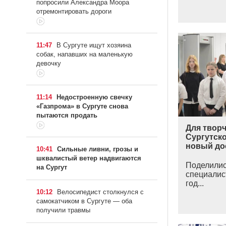
попросили Александра Моора
отремонтировать дороги
11:47
В Сургуте ищут хозяина
собак, напавших на маленькую
девочку
11:14
Недостроенную свечку
«Газпрома» в Сургуте снова
пытаются продать
Для твор
Сургутско
новый до
10:41
Сильные ливни, грозы и
шквалистый ветер надвигаются
Поделили
на Сургут
специалис
год...
10:12
Велосипедист столкнулся с
самокатчиком в Сургуте — оба
получили травмы