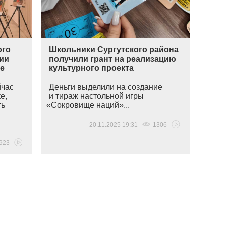
ого
Школьники Сургутского района
ции
получили грант на реализацию
ре
культурного проекта
йчас
Деньги выделили на создание
е,
и тираж настольной игры
ть
«Сокровище
наций»...
20.11.2025 19:31
1306
923