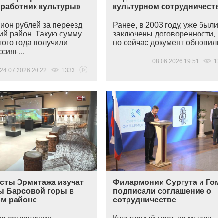
 работник культуры»
культурном сотрудничест
ион рублей за переезд
Ранее, в 2003 году, уже был
ий район. Такую сумму
заключены договоренности,
того года получили
но сейчас документ обновили
сиян...
08.06.2026 19:51
1
24.07.2026 20:22
1333
сты Эрмитажа изучат
Филармонии Сургута и Го
ы Барсовой горы в
подписали соглашение о
ом районе
сотрудничестве