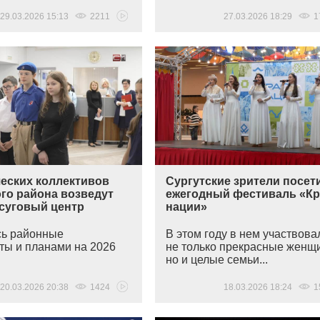
29.03.2026 15:13
2211
27.03.2026 18:29
1
ческих коллективов
Сургутские зрители посет
го района возведут
ежегодный фестиваль «Кр
суговый центр
нации»
сь районные
В этом году в нем участвова
ты и планами на 2026
не только прекрасные женщ
но и целые семьи...
20.03.2026 20:38
1424
18.03.2026 18:24
1