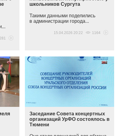
ве
школьников Сургута
и
Такими данными поделились
в администрации города...
...
15.04.2026 20:22
1164
281
меля
Заседание Совета концертных
организаций УрФО состоялось в
Тюмени