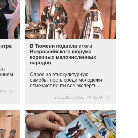
ентра
В Тюмени подвели итоги
Всероссийского форума
коренных малочисленных
народов
мят
ением
Спрос на этнокультурную
самобытность среди молодежи
отмечают почти все эксперты...
773
26.11.2025 20:51
1969