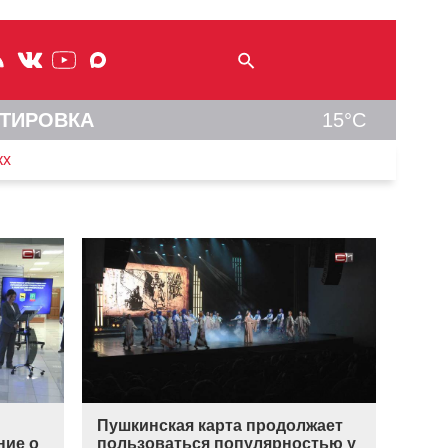
ТИРОВКА
15°C
кх
Пушкинская карта продолжает
ние о
пользоваться популярностью у