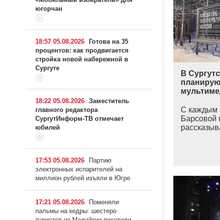
югорчан
18:57 05.08.2026
Готова на 35
процентов: как продвигается
стройка новой набережной в
Сургуте
В Сургут
планирую
мультиме
18:22 05.08.2026
Заместитель
С каждым 
главного редактора
Барсовой г
СургутИнформ-ТВ отмечает
рассказыва
юбилей
17:53 05.08.2026
Партию
электронных испарителей на
миллион рублей изъяли в Югре
17:21 05.08.2026
Поменяли
пальмы на кедры: шестеро
туристов из Малайзии посетили