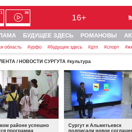
С1
86
16+
ЛАМА
БУДУЩЕЕ ЗДЕСЬ
РОМАНОВЫ
АК
я область
#урфо
#будущее здесь
#дтп
#спорт
#ж
ЛЕНТА
/ НОВОСТИ СУРГУТА
#
культура
ском районе успешно
Сургут и Альметьевск
тся программа
подписали новое соглаше