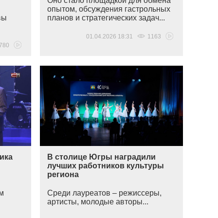
Оно стало площадкой для обмена
опытом, обсуждения гастрольных
вы
планов и стратегических задач...
01.04.2026 18:31
1163
780
ника
В столице Югры наградили
лучших работников культуры
региона
ом
Среди лауреатов – режиссеры,
артисты, молодые авторы...