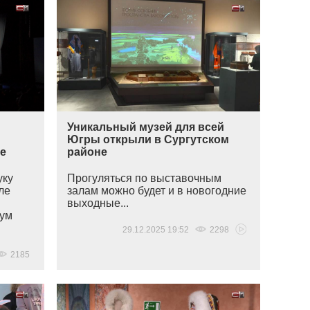
Уникальный музей для всей
Югры открыли в Сургутском
ре
районе
уку
Прогуляться по выставочным
ле
залам можно будет и в новогодние
выходные...
рум
29.12.2025 19:52
2298
2185