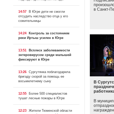
Подписани
произошло
в Санкт-Пе
14:57
В Югре дети не смогли
отсудить наследство отца у его
сожительницы
14:24
Контроль за состоянием
реки Иртыш усилен в Югре
13:51
Всплеск заболеваемости
энтеровирусом среди малышей
фиксируют в Югре
13:26
Сургутянка поблагодарила
бригаду скорой за помощь ее
восьмилетнему сыну
В Сургут
празднич
работник
12:55
Более 500 специалистов
тушат лесные пожары в Югре
В муницип
отпраздно
награжден
12:23
Жители Тюменской области