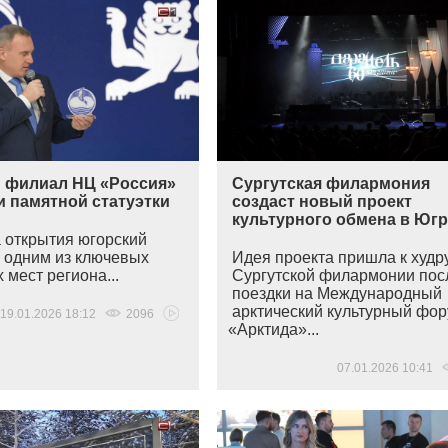
 филиал НЦ «Россия»
Сургутская филармония
и памятной статуэтки
создаст новый проект
культурного обмена в Юг
 открытия югорский
л одним из ключевых
Идея проекта пришла к худр
 мест региона...
Сургутской филармонии пос
поездки на Международный
арктический культурный фо
19.01.2026 18:12
2096
«Арктида
»...
07.01.2026 10:41