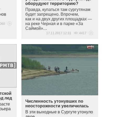
оборудуют территорию?
т
Правда, купаться там сургутянам
нов
будет запрещено.
Впрочем
,
как и на двух других площадках —
на реке Черная и в парке
«
За
060
Саймой»…
17.11.2017 12:31
4417
утской
од лед
Численность утонувших по
расте
неосторожности увеличилась
арьера
В эти выходные в Сургуте утонуло
двое…