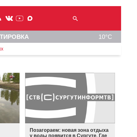
ТИРОВКА
10°C
кх
Позагораем: новая зона отдыха
у воды появится в Сургуте. Где