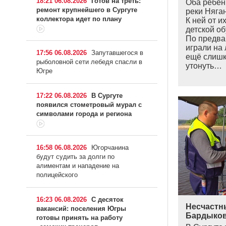
18:21 06.08.2026
Готов на треть:
Оба ребен
ремонт крупнейшего в Сургуте
реки Няга
коллектора идет по плану
К ней от и
детской об
По предва
играли на 
17:56 06.08.2026
Запутавшегося в
ещё слишк
рыболовной сети лебедя спасли в
утонуть…
Югре
17:22 06.08.2026
В Сургуте
появился стометровый мурал с
символами города и региона
16:58 06.08.2026
Югорчанина
будут судить за долги по
алиментам и нападение на
полицейского
16:23 06.08.2026
С десяток
Несчастны
вакансий: поселения Югры
Бардыков
готовы принять на работу