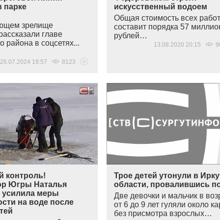
в парке
искусственный водоем
Общая стоимость всех рабо
ающем зрелище
составит порядка 57 миллио
рассказали главе
рублей…
о района в соцсетях...
13.08.2020 20:15
9
26.07.2024 19:57
8123
й контроль!
Трое детей утонули в Ирк
ор Югры Наталья
области, провалившись п
 усилила меры
Две девочки и мальчик в воз
сти на воде после
от 6 до 9 лет гуляли около к
тей
без присмотра взрослых…