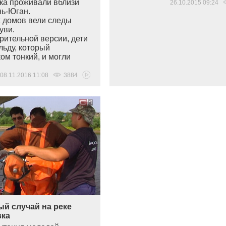
ка проживали вблизи
26.10.2015 09:24
нь-Юган.
х домов вели следы
уви.
рительной версии, дети
льду, который
ом тонкий, и могли
08.11.2016 11:08
3884
й случай на реке
ка