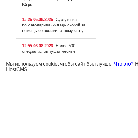
Югре
13:26 06.08.2026
Сургутянка
поблагодарила бригаду скорой за
помощь ее восьмилетнему сыну
12:55 06.08.2026
Более 500
специалистов тушат лесные
пожары в Югре
Мы используем cookie, чтобы сайт был лучше.
Что это?
Н
HostCMS
12:23 06.08.2026
Жители
Тюменской области попросили
Александра Моора
отремонтировать дороги
11:47 06.08.2026
В Сургуте ищут
хозяина собак, напавших на
маленькую девочку