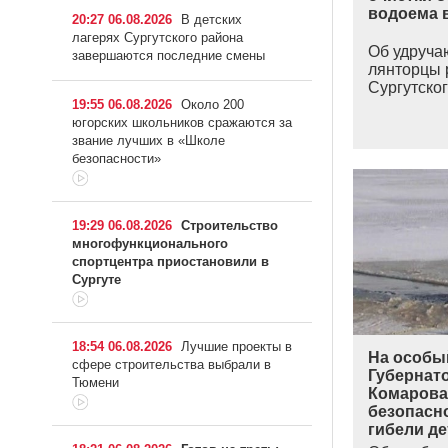
водоема 
20:27 06.08.2026
В детских
лагерях Сургутского района
Об удруч
завершаются последние смены
лянторцы 
Сургутског
19:55 06.08.2026
Около 200
югорских школьников сражаются за
звание лучших в «Школе
безопасности»
19:29 06.08.2026
Строительство
многофункционального
спортцентра приостановили в
Сургуте
18:54 06.08.2026
Лучшие проекты в
На особы
сфере строительства выбрали в
Губернат
Тюмени
Комарова
безопасно
гибели де