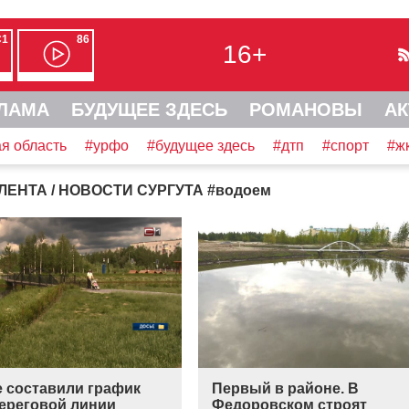
С1
86
16+
ЛАМА
БУДУЩЕЕ ЗДЕСЬ
РОМАНОВЫ
АК
я область
#урфо
#будущее здесь
#дтп
#спорт
#ж
ЛЕНТА
/ НОВОСТИ СУРГУТА
#
водоем
е составили график
Первый в районе. В
береговой линии
Федоровском строят