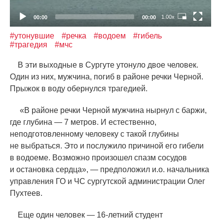
1.00x
00:00
00:00
#утонувшие
#речка
#водоем
#гибель
#трагедия
#мчс
В эти выходные в Сургуте утонуло двое человек.
Один из них, мужчина, погиб в районе речки Черной.
Прыжок в воду обернулся трагедией.
«
В районе речки Черной мужчина нырнул с баржи,
где глубина — 7 метров. И естественно,
неподготовленному человеку с такой глубины
не выбраться. Это и послужило причиной его гибели
в водоеме. Возможно произошел спазм сосудов
и остановка сердца», — предположил и.о. начальника
управления ГО и ЧС сургутской администрации Олег
Пухтеев.
Еще один человек — 16-летний студент