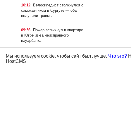
10:12
Велосипедист столкнулся с
самокатчиком в Сургуте — оба
получили травмы
09:36
Пожар вспыхнул в квартире
в Югре из-за неисправного
пауэрбанка
20:50 05.08.2026
Гуманитарная
Мы используем cookie, чтобы сайт был лучше.
Что это?
Н
помощь с питьевой водой
HostCMS
отправилась из Сургута в зону СВО
20:25 05.08.2026
700 тысяч рублей
смогут получить НКО Сургутского
района на развитие спорта
19:59 05.08.2026
Юные сургутяне
стали чаще посещать водоемы
города без присмотра взрослых