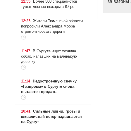
за вагон
12:55
Более 500 специалистов
тушат лесные пожары в Югре
12:23
Жители Тюменской области
попросили Александра Моора
отремонтировать дороги
11:47
В Сургуте ищут хозяина
собак, напавших на маленькую
девочку
11:14
Недостроенную свечку
«Газпрома» в Сургуте снова
пытаются продать
10:41
Сильные ливни, грозы и
шквалистый ветер надвигаются
на Сургут