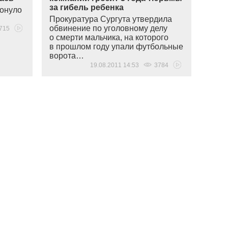
за гибель ребенка
тонуло
Прокуратура Сургута утвердила
обвинение по уголовному делу
715
о смерти мальчика, на которого
в прошлом году упали футбольные
ворота…
19.08.2011 14:53
3784