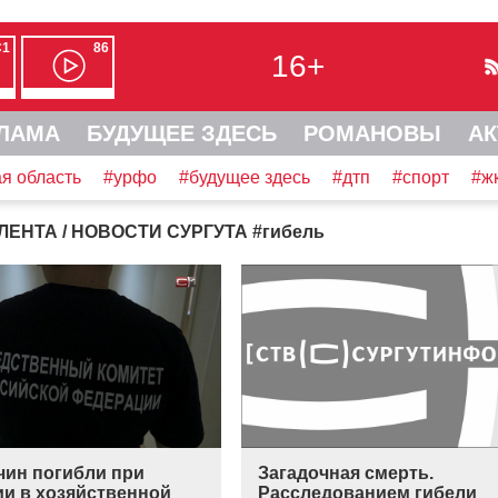
С1
86
16+
ЛАМА
БУДУЩЕЕ ЗДЕСЬ
РОМАНОВЫ
АК
я область
#урфо
#будущее здесь
#дтп
#спорт
#ж
ЛЕНТА
/ НОВОСТИ СУРГУТА
#
гибель
чин погибли при
Загадочная смерть.
ии в хозяйственной
Расследованием гибели