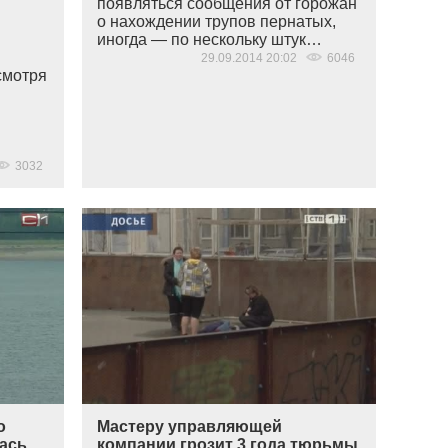
появляться сообщения от горожан
о нахождении трупов пернатых,
иногда — по нескольку штук…
29.09.2014 20:02
6046
смотря
3032
о
Мастеру управляющей
ась
компании грозит 3 года тюрьмы