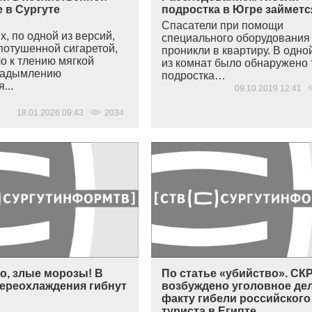
 в Сургуте
подростка в Югре займетс
Спасатели при помощи
х, по одной из версий,
специального оборудования
епотушенной сигаретой,
проникли в квартиру. В одно
о к тлению мягкой
из комнат было обнаружено 
задымлению
подростка…
...
09.10.2019 12:41
18.01.2026 09:43
2034
о, злые морозы! В
По статье «убийство». СК
переохлаждения гибнут
возбуждено уголовное де
факту гибели российского
туриста в Египте