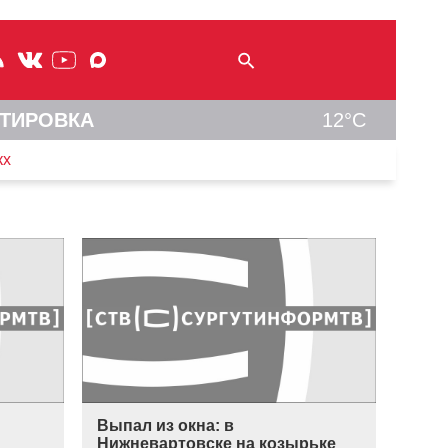
ТИРОВКА
12°C
кх
Выпал из окна: в
Нижневартовске на козырьке