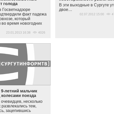
т голода
В эти выходные в Сургуте у
в Госветнадзоре
двое…
одтвердили факт падежа
02.07.2012 15:00
4
овхозе, который
 во время новогодних
23.01.2013 16:38
4026
 9-летний мальчик
 колесами поезда
 очевидцев, несколько
 развлекались тем,
ись, зацепившись