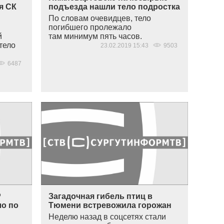
я СК
подъезда нашли тело подростка
По словам очевидцев, тело
погибшего пролежало
й
там минимум пять часов.
тело
23.02.2019 15:43
9503
6487
Р
Загадочная гибель птиц в
ло по
Тюмени встревожила горожан
Неделю назад в соцсетях стали