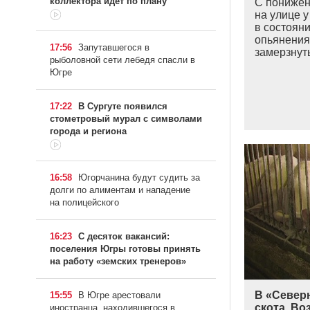
коллектора идет по плану
С понижен
на улице у
в состояни
опьянения,
17:56
Запутавшегося в
замерзнут
рыболовной сети лебедя спасли в
Югре
17:22
В Сургуте появился
стометровый мурал с символами
города и региона
16:58
Югорчанина будут судить за
долги по алиментам и нападение
на полицейского
16:23
С десяток вакансий:
поселения Югры готовы принять
на работу «земских тренеров»
В «Север
15:55
В Югре арестовали
скота. В
иностранца, находившегося в