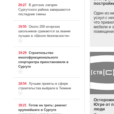
постройке
20:27
В детских лагерях
Сургутского района завершаются
Один из ни
последние смены
уснул с н
что привел
19:55
Около 200 югорских
мебели и 
школьников сражаются за звание
помещения
лучших в «Школе безопасности»
19:29
Строительство
многофункционального
спортцентра приостановили в
Сургуте
18:54
Лучшие проекты в сфере
строительства выбрали в Тюмени
Осторожн
Югре от 
18:21
Готов на треть: ремонт
люди
крупнейшего в Сургуте