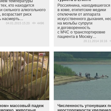
ием температуры
 тех, кто находится
Россиянина, находившегося
и сильного алкогольного
в коме, египетские медики
 возрастает риск
отключили от аппарата
ь насмерть…
искусственного дыхания, не
на мольбы супруги
04.01.2015 15:20
4496
и договоренность
с МЧС о транспортировке
пациента в Москву…
20.11.2014 16:16
ном» массовый падеж
Численность утонувших п
озможно, животные
неосторожности увеличил