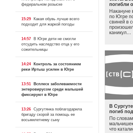
погибли о
федеральном розыске
Накануне 
по Югре п
15:29
Какая обувь лучше всего
свиней в с
подходит для жаркой погоды
произошел
каникул…
14:57
В Югре дети не смогли
отсудить наследство отца у его
сожительницы
14:24
Контроль за состоянием
реки Иртыш усилен в Югре
13:51
Всплеск заболеваемости
энтеровирусом среди малышей
фиксируют в Югре
В Сургуте
13:26
Сургутянка поблагодарила
погиб под
бригаду скорой за помощь ее
По словам
восьмилетнему сыну
мальчишек
что катал