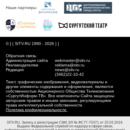
Наши партнеры:
© [ ( SITV.RU 1990 - 2026 ) ]
Обратная связь:
Администрация сайта
webmaster@sitv.ru
Рекламодателям
reklama@sitv.ru
Редакция
news@sitv.ru
(3462)22-10-42
Текст, графические изображения, видеоматериалы и
другие элементы содержания и оформления, являются
собственностью Акционерного Общества Телекомпания
«СургутИнформ-ТВ». Все компоненты Сайта защищены
авторским правом и иными законами, регулирующими
права интеллектуальной собственности.
Политика конфиденциальности.
SITV.RU.
Запись о регистрации СМИ ЭЛ № ФС77-75371 от 25.03.2019.
Выдано Федеральной службой по надзору в сфере связи,
информационных технологий и массовых коммуникаций (Роскомнадзор).