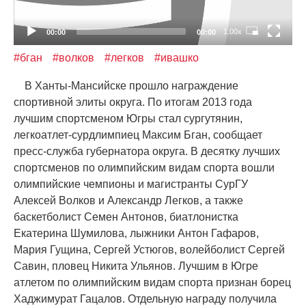
1.00x
00:00
00:00
#бган
#волков
#легков
#ивашко
В Ханты-Мансийске прошло награждение
спортивной элиты округа. По итогам 2013 года
лучшим спортсменом Югры стал сургутянин,
легкоатлет-сурдлимпиец Максим Бган, сообщает
пресс-служба губернатора округа. В десятку лучших
спортсменов по олимпийским видам спорта вошли
олимпийские чемпионы и магистранты СурГУ
Алексей Волков и Александр Легков, а также
баскетболист Семен Антонов, биатлонистка
Екатерина Шумилова, лыжники Антон Гафаров,
Мария Гущина, Сергей Устюгов, волейболист Сергей
Савин, пловец Никита Ульянов. Лучшим в Югре
атлетом по олимпийским видам спорта признан борец
Хаджимурат Гацалов. Отдельную награду получила