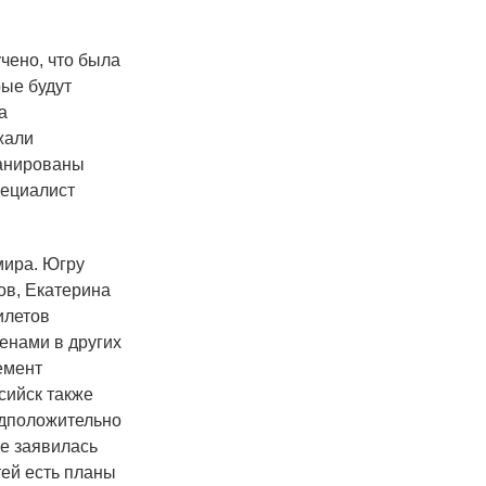
чено, что была
рые будут
а
жали
ланированы
пециалист
мира. Югру
ов, Екатерина
илетов
ценами в других
емент
сийск также
едположительно
же заявилась
тей есть планы