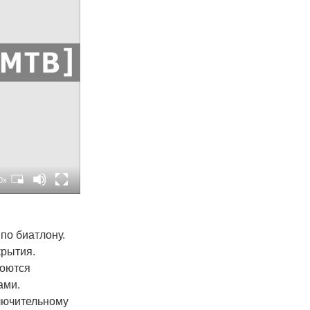
0x
по биатлону.
крытия.
роются
ами.
ключительному