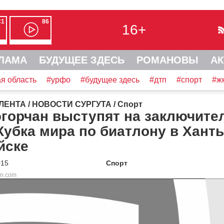
С1
86
16+
ЛАМА
БУДУЩЕЕ ЗДЕСЬ
РОМАНОВЫ
АК
я область
#урфо
#будущее здесь
#дтп
#спорт
#ж
ЛЕНТА
/
НОВОСТИ СУРГУТА
/
Спорт
югорчан выступят на заключите
Кубка мира по биатлону в Хант
йске
015
Спорт
sn.com