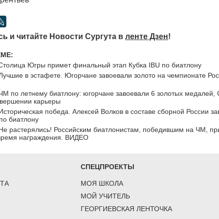
ь и читайте Новости Сургута в
ленте Дзен
!
ЕМЕ:
Столица Югры примет финальный этап Кубка IBU по биатлону
Лучшие в эстафете. Югорчане завоевали золото на чемпионате Ро
ЧМ по летнему биатлону: югорчане завоевали 6 золотых медалей,
авершении карьеры
Историческая победа. Алексей Волков в составе сборной России за
по биатлону
Не растерялись! Российским биатлонистам, победившим на ЧМ, пр
 время награждения. ВИДЕО
СПЕЦПРОЕКТЫ
ТА
МОЯ ШКОЛА
МОЙ УЧИТЕЛЬ
ГЕОРГИЕВСКАЯ ЛЕНТОЧКА