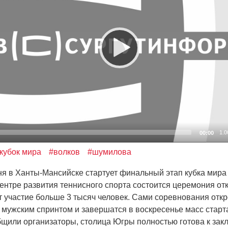
1.0
00:00
кубок мира
#волков
#шумилова
 в Ханты-Мансийске стартует финальный этап кубка мира 
ентре развития теннисного спорта состоится церемония от
т участие больше 3 тысяч человек. Сами соревнования отк
 мужским спринтом и завершатся в воскресенье масс старт
бщили организаторы, столица Югры полностью готова к за