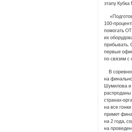
этапу Кубка
«
Подготов
100-процент
помогать ОТ
их оборудов
прибывать. 
первые офиц
по связям с
В соревнова
на финально
Шумилова и 
распроданы 
странах-орг
на все гонк
примет фина
на 2 года, 
на проведен