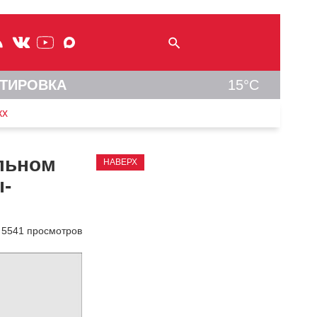
ТИРОВКА
15°C
кх
льном
НАВЕРХ
ы-
5541 просмотров