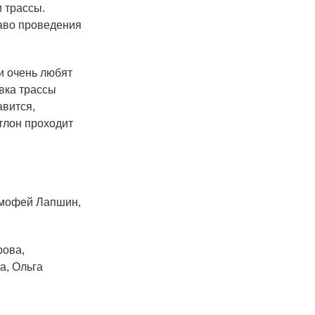
и трассы.
раво проведения
и очень любят
вка трассы
авится,
атлон проходит
имофей Лапшин,
ова,
а, Ольга