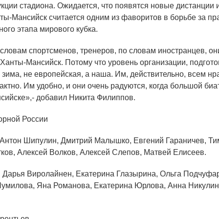
укции стадиона. Ожидается, что появятся новые дистанции 
ты-Мансийск считается одним из фаворитов в борьбе за п
ного этапа мирового кубка.
словам спортсменов, тренеров, по словам иностранцев, он
 Ханты-Мансийск. Потому что уровень организации, подгото
зима, не европейская, а наша. Им, действительно, всем нр
актно. Им удобно, и они очень радуются, когда большой би
сийске»,- добавил Никита Филиппов.
рной России
нтон Шипулин, Дмитрий Малышко, Евгений Гараничев, Т
ков, Алексей Волков, Алексей Слепов, Матвей Елисеев.
арья Виролайнен, Екатерина Глазырина, Ольга Подчуфар
умилова, Яна Романова, Екатерина Юрлова, Анна Никулин
рентьев