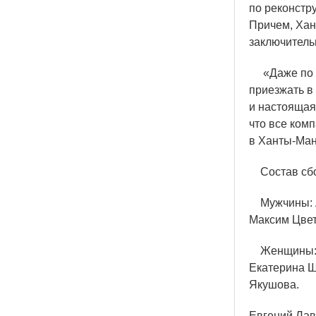
по реконстр
Причем, Хан
заключитель
«
Даже по 
приезжать в
и настоящая 
что все комп
в Ханты-Ман
Состав сбо
Мужчины: А
Максим Цвет
Женщины: Д
Екатерина Ш
Якушова.
Евгений Лав