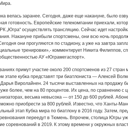
 Мира.
ка велась заранее. Сегодня, даже еще накануне, было озву
ная готовность. Европейские телекомпании приехали, кото
РК „Югра“ осуществлять трансляцию. Сейчас идет настройк
ания. Накануне прибыли спортсмены, они всю ночь продол
Сегодня они прогуляются по стадиону, а уже на завтра зап
иальные тренировки»,- комментирует Никита Филиппов, с
 общественностью АУ
«
Юграмегаспорт».
ниях примут участие около 200 спортсменов из 27 стран 
м этапе кубка представят три биатлониста — Алексей Волк
Дарья Виролайнен. 24 тысячи выставленных на продажу б
уже более, чем на 80 процентов. Их цена, по сравнению с 
анизаторах, весьма невысока — от 150 до 600 рублей. Абон
и можно приобрести за 800 рублей. Известно, что Ханты-Ман
льный этап Кубка мира по биатлону в 2016 году. Затем, пр
соревнования переедут в Тюмень. Впрочем, столица Югры у
ие соревнований в 2019. К этому времени у окружных влас