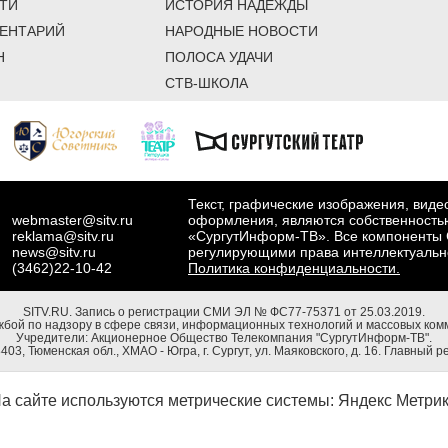
ТИ
ИСТОРИЯ НАДЕЖДЫ
ЕНТАРИЙ
НАРОДНЫЕ НОВОСТИ
Н
ПОЛОСА УДАЧИ
СТВ-ШКОЛА
Текст, графические изображения, вид
webmaster@sitv.ru
оформления, являются собственность
reklama@sitv.ru
«СургутИнформ-ТВ». Все компоненты 
news@sitv.ru
регулирующими права интеллектуальн
(3462)22-10-42
Политика конфиденциальности.
SITV.RU.
Запись о регистрации СМИ ЭЛ № ФС77-75371 от 25.03.2019.
бой по надзору в сфере связи, информационных технологий и массовых комм
Учредители: Акционерное Общество Телекомпания "СургутИнформ-ТВ".
03, Тюменская обл., ХМАО - Югра, г. Сургут, ул. Маяковского, д. 16. Главный р
а сайте используются метрические системы: Яндекс Метрика, Р