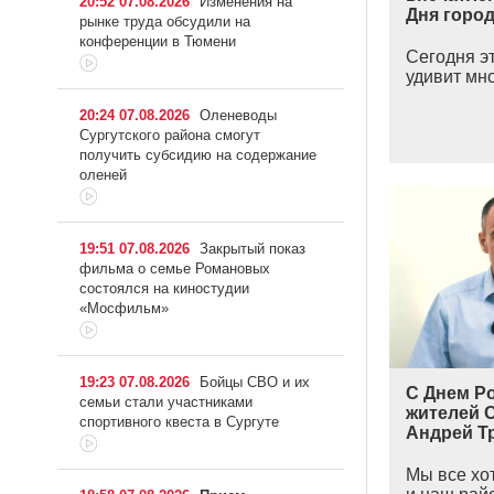
20:52 07.08.2026
Изменения на
Дня город
рынке труда обсудили на
конференции в Тюмени
Сегодня э
удивит мн
20:24 07.08.2026
Оленеводы
Сургутского района смогут
получить субсидию на содержание
оленей
19:51 07.08.2026
Закрытый показ
фильма о семье Романовых
состоялся на киностудии
«Мосфильм»
19:23 07.08.2026
Бойцы СВО и их
С Днем Р
семьи стали участниками
жителей 
спортивного квеста в Сургуте
Андрей Т
Мы все хо