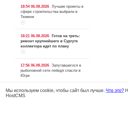
18:54 06.08.2026
Лучшие проекты в
сфере строительства выбрали в
Тюмени
18:21 06.08.2026
Готов на треть:
ремонт крупнейшего в Сургуте
коллектора идет по плану
17:56 06.08.2026
Запутавшегося в
рыболовной сети лебедя спасли в
Югре
17:22 06.08.2026
В Сургуте
Мы используем cookie, чтобы сайт был лучше.
Что это?
Н
появился стометровый мурал с
HostCMS
символами города и региона
16:58 06.08.2026
Югорчанина
будут судить за долги по