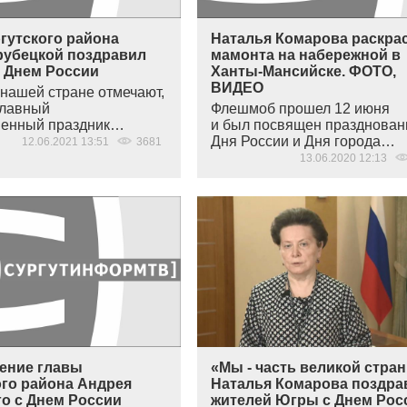
гутского района
Наталья Комарова раскра
рубецкой поздравил
мамонта на набережной в
с Днем России
Ханты-Мансийске. ФОТО,
ВИДЕО
 нашей стране отмечают,
главный
Флешмоб прошел 12 июня
венный праздник…
и был посвящен празднова
Дня России и Дня города…
12.06.2021 13:51
3681
13.06.2020 12:13
ение главы
«Мы - часть великой стра
ого района Андрея
Наталья Комарова поздра
го с Днем России
жителей Югры с Днем Рос