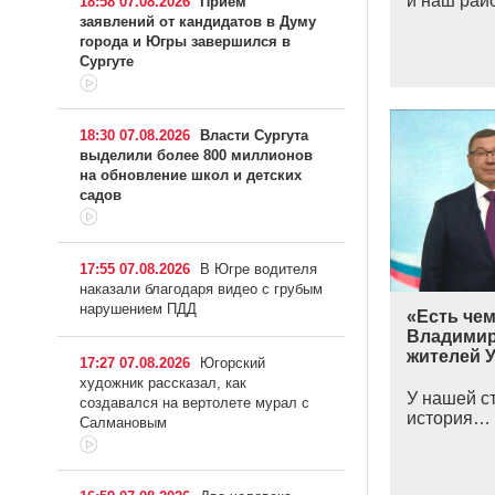
и наш рай
18:58 07.08.2026
Прием
заявлений от кандидатов в Думу
города и Югры завершился в
Сургуте
18:30 07.08.2026
Власти Сургута
выделили более 800 миллионов
на обновление школ и детских
садов
17:55 07.08.2026
В Югре водителя
наказали благодаря видео с грубым
нарушением ПДД
«Есть чем
Владимир
жителей 
17:27 07.08.2026
Югорский
художник рассказал, как
У нашей с
создавался на вертолете мурал с
история…
Салмановым