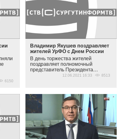
сии
Владимир Якушев поздравляет
жителей УрФО с Днем России
олняли
В день торжества жителей
ие
поздравляет полномочный
представитель Президента…
12.06.2021 16:33
8513
6150