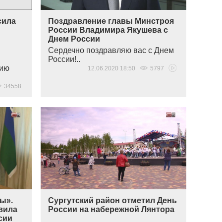
сила
Поздравление главы Минстроя
России Владимира Якушева с
Днем России
Сердечно поздравляю вас с Днем
России!..
нию
12.06.2020 18:50
5797
34558
ны».
Сургутский район отметил День
вила
России на набережной Лянтора
сии