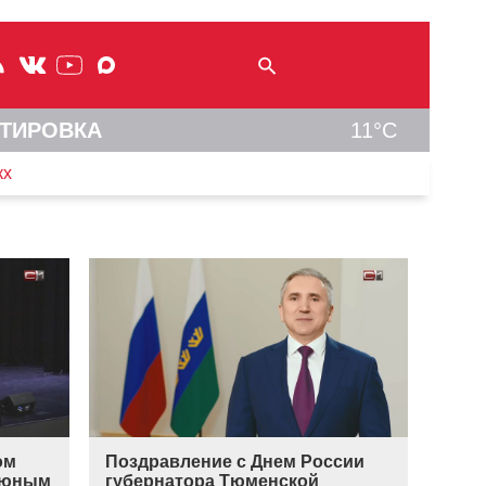
ТИРОВКА
11°C
кх
ом
Поздравление с Днем России
а юным
губернатора Тюменской