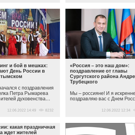
нг и бой в мешках:
«Россия – это наш дом»:
ают День России в
поздравление от главы
ртымском
Сургутского района Андр
Трубецкого
начался с поздравления
елка Петра Рымарева
Мы – россияне! И я искренн
вителей духовенства…
поздравляю вас с Днем Росс
12.06.2022 14:49
8232
12.06.2022 12:34
ии: какая праздничная
а ждет жителей