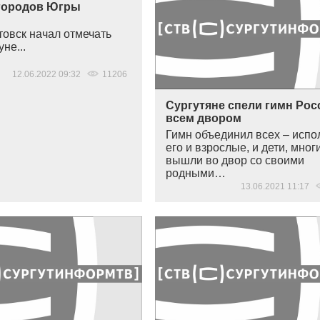
городов Югры
овск начал отмечать
не...
12.06.2022 09:32
11206
Сургутяне спели гимн Рос
всем двором
Гимн объединил всех – исп
его и взрослые, и дети, мног
вышли во двор со своими
родными…
13.06.2021 11:17