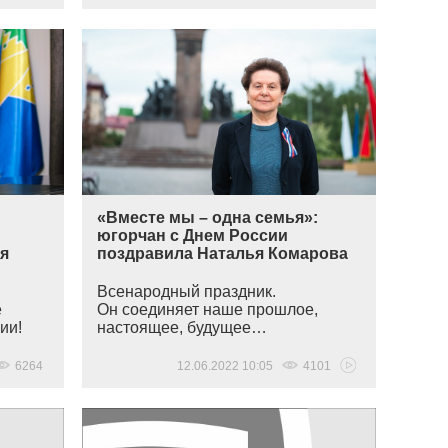
«Вместе мы – одна семья»:
югорчан с Днем России
ея
поздравила Наталья Комарова
Всенародный праздник.
е
Он соединяет наше прошлое,
ии!
настоящее, будущее…
6264
12.06.2022 10:05
4101