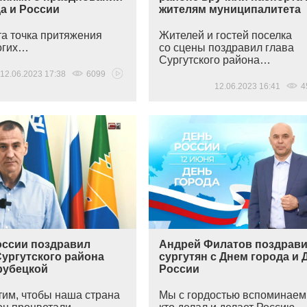
а и России
жителям муниципалитета
та точка притяжения
Жителей и гостей поселка
огих…
со сцены поздравил глава
Сургутского района…
12.06.2023 17:38
6099
12.06.2023 16:41
4
оссии поздравил
Андрей Филатов поздрав
Сургутского района
сургутян с Днем города и 
рубецкой
России
тим, чтобы наша страна
Мы с гордостью вспоминаем 