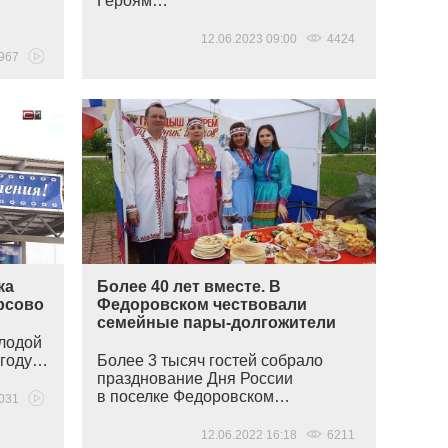
Героям…
12.06.2023 09:00
4424
967
ка
Более 40 лет вместе. В
рсово
Федоровском чествовали
семейные пары-долгожители
лодой
 году…
Более 3 тысяч гостей собрало
празднование Дня России
в поселке Федоровском…
031
12.06.2022 16:18
6211