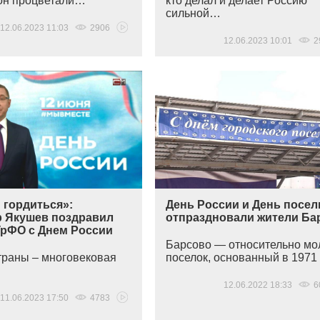
он процветали…
кто делал и делает Россию
сильной…
12.06.2023 11:03
2906
12.06.2023 10:01
2
 гордиться»:
День России и День посел
 Якушев поздравил
отпраздновали жители Ба
УрФО с Днем России
Барсово — относительно мо
траны – многовековая
поселок, основанный в 1971
12.06.2022 18:33
6
11.06.2023 17:50
4783