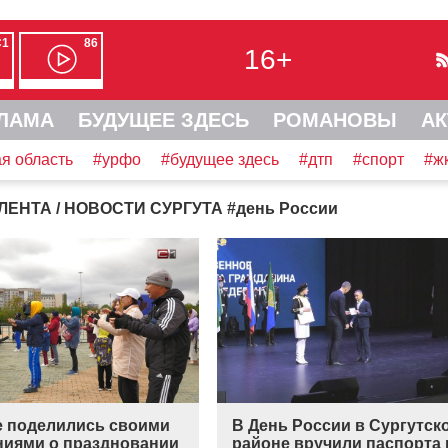
С1
86
16+
ЛАМА
БУДУЩЕЕ ЗДЕСЬ
РОМАНОВЫ
АК
я область
#урфо
#будущее здесь
#дтп
#спорт
#ж
ЛЕНТА
/ НОВОСТИ СУРГУТА
#
день России
е поделились своими
В День России в Сургутск
ниями о праздновании
районе вручили паспорт