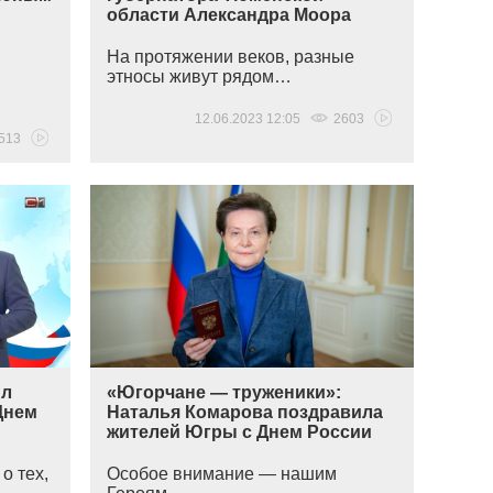
области Александра Моора
На протяжении веков, разные
этносы живут рядом…
12.06.2023 12:05
2603
513
ил
«Югорчане — труженики»:
Днем
Наталья Комарова поздравила
жителей Югры с Днем России
о тех,
Особое внимание — нашим