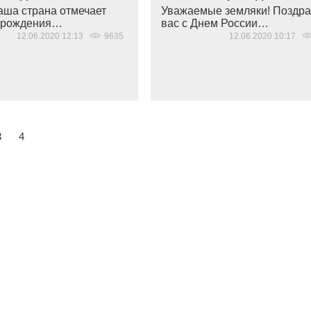
аша страна отмечает
Уважаемые земляки! Поздр
ь рождения…
вас с Днем России…
12.06.2020 12:13
9635
12.06.2020 10:17
3
4