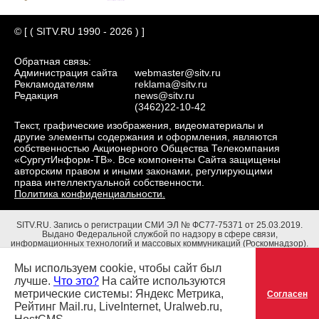
© [ ( SITV.RU 1990 - 2026 ) ]
Обратная связь:
Администрация сайта
webmaster@sitv.ru
Рекламодателям
reklama@sitv.ru
Редакция
news@sitv.ru
(3462)22-10-42
Текст, графические изображения, видеоматериалы и
другие элементы содержания и оформления, являются
собственностью Акционерного Общества Телекомпания
«СургутИнформ-ТВ». Все компоненты Сайта защищены
авторским правом и иными законами, регулирующими
права интеллектуальной собственности.
Политика конфиденциальности.
SITV.RU.
Запись о регистрации СМИ ЭЛ № ФС77-75371 от 25.03.2019.
Выдано Федеральной службой по надзору в сфере связи,
информационных технологий и массовых коммуникаций (Роскомнадзор).
Учредители: Акционерное Общество Телекомпания "СургутИнформ-ТВ".
Адрес редакции: 628403, Тюменская обл., ХМАО - Югра, г. Сургут, ул.
Мы используем cookie, чтобы сайт был
Маяковского, д. 16. Главный редактор: Чубенко В.Л.
лучше.
Что это?
На сайте используются
метрические системы: Яндекс Метрика,
Согласен
Рейтинг Mail.ru, LiveInternet, Uralweb.ru,