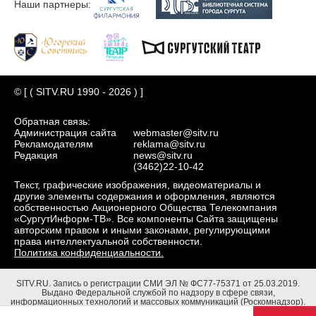
Наши партнеры:
© [ ( SITV.RU 1990 - 2026 ) ]
Обратная связь:
Администрация сайта
webmaster@sitv.ru
Рекламодателям
reklama@sitv.ru
Редакция
news@sitv.ru
(3462)22-10-42
Текст, графические изображения, видеоматериалы и
другие элементы содержания и оформления, являются
собственностью Акционерного Общества Телекомпания
«СургутИнформ-ТВ». Все компоненты Сайта защищены
авторским правом и иными законами, регулирующими
права интеллектуальной собственности.
Политика конфиденциальности.
SITV.RU.
Запись о регистрации СМИ ЭЛ № ФС77-75371 от 25.03.2019.
Выдано Федеральной службой по надзору в сфере связи,
информационных технологий и массовых коммуникаций (Роскомнадзор).
Учредители: Акционерное Общество Телекомпания "СургутИнформ-ТВ".