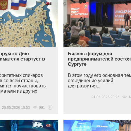
орум ко Дню
Бизнес-форум для
имателя стартует в
предпринимателей состоя
Сургуте
оритетных спикеров
В этом году его основная т
в со всей страны,
объединение усилий
емятся поучаствовать
для развития...
матели из других
.
21.05.2026 20:25
1
28.05.2026 18:53
991