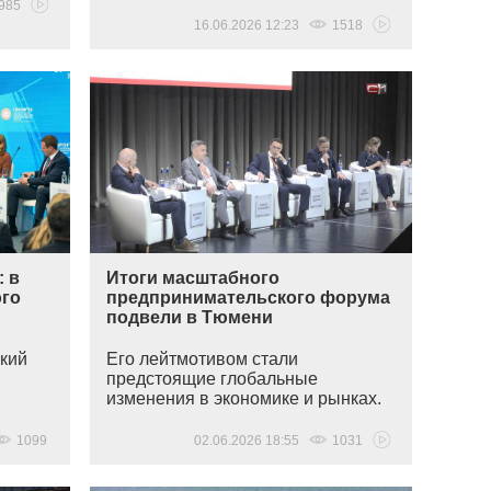
985
16.06.2026 12:23
1518
: в
Итоги масштабного
ого
предпринимательского форума
подвели в Тюмени
кий
Его лейтмотивом стали
предстоящие глобальные
изменения в экономике и рынках.
1099
02.06.2026 18:55
1031