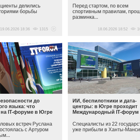
ациенты делились
Перед стартом, по всем
ториями борьбы
спортивным правилам, про
разминка...
19.06.2026 18:36
1315
18.06.2026 18:52
1
безопасности до
ИИ, беспилотники и дата-
го языка: что
центры: в Югре проходит
на IT-форуме в Югре
Международный IT-форум
еловых встреч Руслана
Специалисты из 22 государс
состоялась с Артуром
уже прибыли в Ханты-Мансий
м...