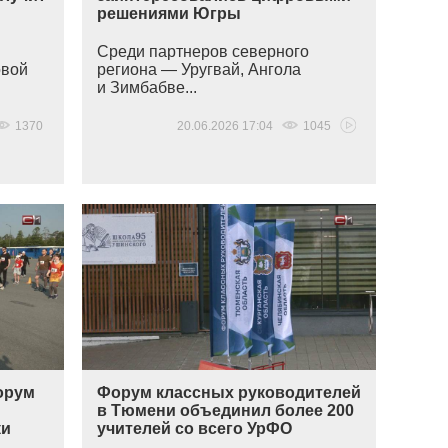
решениями Югры
Среди партнеров северного
овой
региона — Уругвай, Ангола
и Зимбабве...
1370
20.06.2026 17:04
1045
орум
Форум классных руководителей
в Тюмени объединил более 200
ки
учителей со всего УрФО