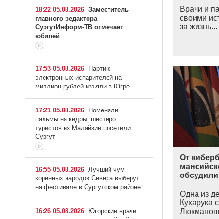
Врачи и п
18:22 05.08.2026
Заместитель
своими ис
главного редактора
за жизнь...
СургутИнформ-ТВ отмечает
юбилей
17:53 05.08.2026
Партию
электронных испарителей на
миллион рублей изъяли в Югре
17:21 05.08.2026
Поменяли
пальмы на кедры: шестеро
туристов из Малайзии посетили
Сургут
От кибер
мансийско
16:55 05.08.2026
Лучший чум
обсудили 
коренных народов Севера выберут
на фестивале в Сургутском районе
Одна из д
Кухарука 
16:26 05.08.2026
Югорские врачи
Люкмановы