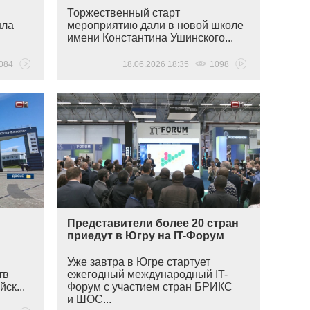
Торжественный старт
шла
мероприятию дали в новой школе
имени Константина Ушинского...
084
18.06.2026 18:35
1098
Представители более 20 стран
приедут в Югру на IT-Форум
Уже завтра в Югре стартует
тв
ежегодный международный IT-
ск...
Форум с участием стран БРИКС
и ШОС...