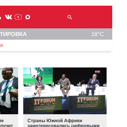
ТИРОВКА
18°C
кх
ие
Страны Южной Африки
лучит
заинтересовались цифровыми