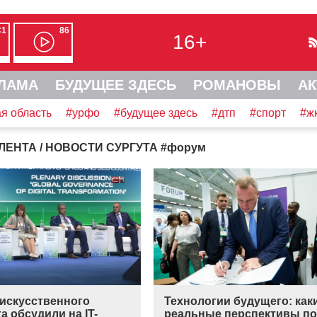
С1
86
16+
ЛАМА
БУДУЩЕЕ ЗДЕСЬ
РОМАНОВЫ
АК
я область
#урфо
#будущее здесь
#дтп
#спорт
#ж
ЛЕНТА
/ НОВОСТИ СУРГУТА
#
форум
 искусственного
Технологии будущего: как
а обсудили на IT-
реальные перспективы по