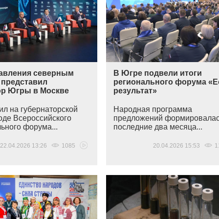
авления северным
В Югре подвели итоги
 представил
регионального форума «Е
ор Югры в Москве
результат»
ил на губернаторской
Народная программа
ходе Всероссийского
предложений формировала
ьного форума...
последние два месяца...
22.04.2026 13:26
1085
20.04.2026 15:53
1