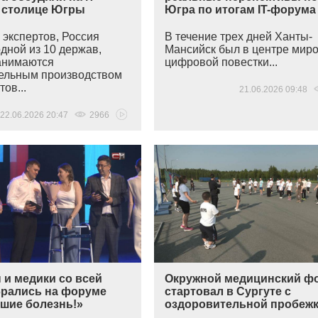
 столице Югры
Югра по итогам IT-форума
 экспертов, Россия
В течение трех дней Ханты-
дной из 10 держав,
Мансийск был в центре мир
анимаются
цифровой повестки...
ельным производством
ов...
21.06.2026 09:48
22.06.2026 20:47
2966
 и медики со всей
Окружной медицинский ф
рались на форуме
стартовал в Сургуте с
шие болезнь!»
оздоровительной пробеж