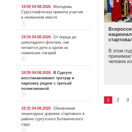
19:58 04.08.2026
Молодежь
Сургутнефтегаза приняла участие
в необычном квесте
Всеросси
национал
19:34 04.08.2026
От борща до
стартова
шоколадного фонтана: как
питаются дети в одном из
В этом го
тюменских лагерей
принимают
человек из
18:59 04.08.2026
В Сургуте
восстанавливают тротуар и
парковку рядом с третьей
поликлиникой
1
2
3
18:32 04.08.2026
Обновление
пешеходных дорожек стартовало в
районе сургутского Ботанического
сада