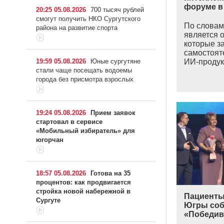
форуме в
20:25 05.08.2026
700 тысяч рублей
смогут получить НКО Сургутского
По словам
района на развитие спорта
является о
которые з
самостоят
19:59 05.08.2026
Юные сургутяне
ИИ-продукт
стали чаще посещать водоемы
города без присмотра взрослых
19:24 05.08.2026
Прием заявок
стартовал в сервисе
«Мобильный избиратель» для
югорчан
18:57 05.08.2026
Готова на 35
процентов: как продвигается
стройка новой набережной в
Пациенты
Сургуте
Югры соб
«Победив