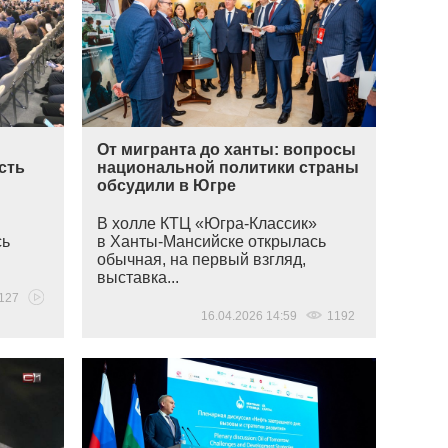
От мигранта до ханты: вопросы
сть
национальной политики страны
обсудили в Югре
В холле КТЦ
«Югра
-Классик»
сь
в Ханты-Мансийске открылась
обычная, на первый взгляд,
выставка...
127
16.04.2026 14:59
1192