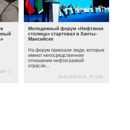
 в
Молодежный форум «Нефтяная
жный
столица» стартовал в Ханты-
а»
Мансийске
На форум приехали люди, которые
имеют непосредственное
отношение нефтегазовой
отрасли...
600
08.04.2026 15:16
1036