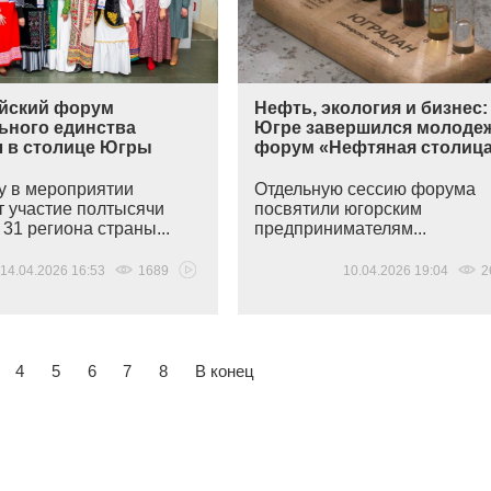
йский форум
Нефть, экология и бизнес:
ьного единства
Югре завершился молоде
л в столице Югры
форум «Нефтяная столиц
ду в мероприятии
Отдельную сессию форума
 участие полтысячи
посвятили югорским
 31 региона страны...
предпринимателям...
14.04.2026 16:53
1689
10.04.2026 19:04
2
4
5
6
7
8
В конец