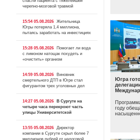
спасли пациента с тяжелейшей
черепно-мозговой травмой
15:54 05.08.2026
Жительница
Югры потеряла 1,4 миллиона,
пытаясь заработать на инвестициях
15:28 05.08.2026
Помогает ли вода
с лимоном натощак похудеть и
«очистить» организм
14:59 05.08.2026
Виновник
Югра гот
смертельного ДТП в Югре стал
делегации
фигурантом трех уголовных дел
Междунар
14:27 05.08.2026
В Сургуте на
Программа
четыре часа перекроют часть
году обещ
улицы Университетской
насыщенно
13:55 05.08.2026
Директор
компании в Сургуте скрыл более 7
миллионов рублей от налоговой