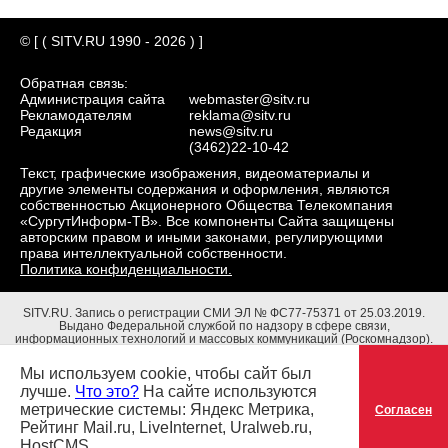
© [ ( SITV.RU 1990 - 2026 ) ]
Обратная связь:
Администрация сайта
webmaster@sitv.ru
Рекламодателям
reklama@sitv.ru
Редакция
news@sitv.ru
(3462)22-10-42
Текст, графические изображения, видеоматериалы и
другие элементы содержания и оформления, являются
собственностью Акционерного Общества Телекомпания
«СургутИнформ-ТВ». Все компоненты Сайта защищены
авторским правом и иными законами, регулирующими
права интеллектуальной собственности.
Политика конфиденциальности.
SITV.RU.
Запись о регистрации СМИ ЭЛ № ФС77-75371 от 25.03.2019.
Выдано Федеральной службой по надзору в сфере связи,
информационных технологий и массовых коммуникаций (Роскомнадзор).
Учредители: Акционерное Общество Телекомпания "СургутИнформ-ТВ".
Адрес редакции: 628403, Тюменская обл., ХМАО - Югра, г. Сургут, ул.
Мы используем cookie, чтобы сайт был
Маяковского, д. 16. Главный редактор: Чубенко В.Л.
лучше.
Что это?
На сайте используются
метрические системы: Яндекс Метрика,
Согласен
Рейтинг Mail.ru, LiveInternet, Uralweb.ru,
HostCMS