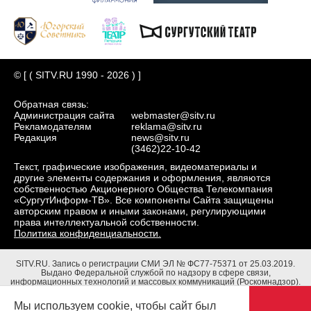
© [ ( SITV.RU 1990 - 2026 ) ]
Обратная связь:
Администрация сайта
webmaster@sitv.ru
Рекламодателям
reklama@sitv.ru
Редакция
news@sitv.ru
(3462)22-10-42
Текст, графические изображения, видеоматериалы и
другие элементы содержания и оформления, являются
собственностью Акционерного Общества Телекомпания
«СургутИнформ-ТВ». Все компоненты Сайта защищены
авторским правом и иными законами, регулирующими
права интеллектуальной собственности.
Политика конфиденциальности.
SITV.RU.
Запись о регистрации СМИ ЭЛ № ФС77-75371 от 25.03.2019.
Выдано Федеральной службой по надзору в сфере связи,
информационных технологий и массовых коммуникаций (Роскомнадзор).
Учредители: Акционерное Общество Телекомпания "СургутИнформ-ТВ".
Адрес редакции: 628403, Тюменская обл., ХМАО - Югра, г. Сургут, ул.
Мы используем cookie, чтобы сайт был
Маяковского, д. 16. Главный редактор: Чубенко В.Л.