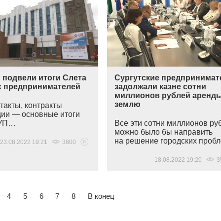
 подвели итоги Слета
Сургутские предпринимат
 предпринимателей
задолжали казне сотни
миллионов рублей аренды
землю
такты, контракты
ции — основные итоги
СУП…
Все эти сотни миллионов ру
можно было бы направить
на решение городских про
23.08.2022 19:21
3800
18.08.2022 19:20
3
4
5
6
7
8
В конец