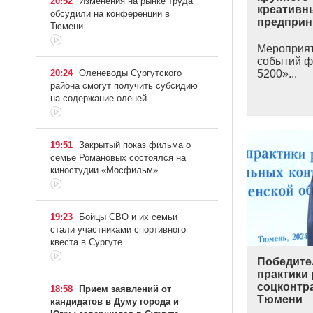
20:52
Изменения на рынке труда
креативн
обсудили на конференции в
предприн
Тюмени
Мероприят
событий ф
20:24
Оленеводы Сургутского
5200»...
района смогут получить субсидию
на содержание оленей
19:51
Закрытый показ фильма о
семье Романовых состоялся на
киностудии «Мосфильм»
19:23
Бойцы СВО и их семьи
стали участниками спортивного
квеста в Сургуте
Победите
практики
соцконтр
18:58
Прием заявлений от
Тюмени
кандидатов в Думу города и