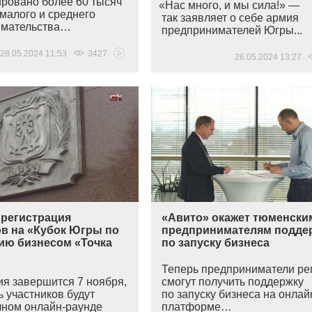
ировано более 60 тысяч
«Нас
много, и мы сила!» —
 малого и среднего
так заявляет о себе армия
имательства…
предпринимателей Югры...
28.05.2024 11:53
3427
26.05.2024 13:27
 регистрация
«Авито» окажет тюменски
ов на «Кубок Югры по
предпринимателям подде
ию бизнесом «Точка
по запуску бизнеса
Теперь предприниматели ре
ия завершится 7 ноября,
смогут получить поддержку
 участников будут
по запуску бизнеса на онлай
чном онлайн-раунде
платформе…