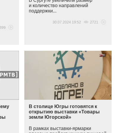
В Сургуте увеличили размер
и количество направлений
поддержки...
30.07.2024 19:52
2721
399
Чему
В столице Югры готовятся к
й
открытию выставки «Товары
ры
земли Югорской»
В рамках выставки-ярмарки