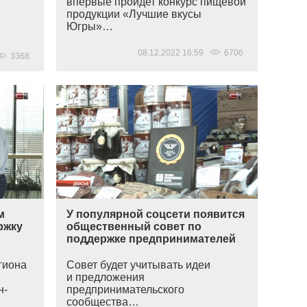
впервые пройдет конкурс пищевой
продукции
«Лучшие
вкусы
Югры»…
08.12.2022 16:59
6706
3368
м
У популярной соцсети появится
ржку
общественный совет по
поддержке предпринимателей
гиона
Совет будет учитывать идеи
и предложения
н-
предпринимательского
сообщества…