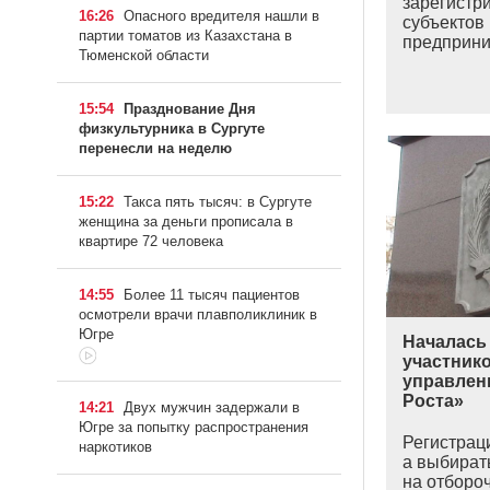
зарегистр
16:26
Опасного вредителя нашли в
субъектов
партии томатов из Казахстана в
предприн
Тюменской области
15:54
Празднование Дня
физкультурника в Сургуте
перенесли на неделю
15:22
Такса пять тысяч: в Сургуте
женщина за деньги прописала в
квартире 72 человека
14:55
Более 11 тысяч пациентов
осмотрели врачи плавполиклиник в
Югре
Началась
участник
управлен
Роста»
14:21
Двух мужчин задержали в
Югре за попытку распространения
Регистрац
наркотиков
а выбирать
на отборо