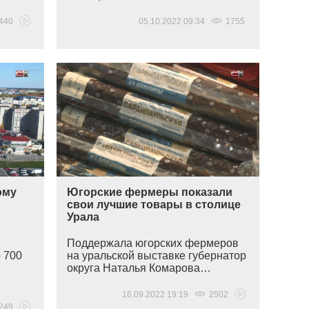
440
05.10.2022 09:34
1755
ому
Югорские фермеры показали
свои лучшие товары в столице
Урала
Поддержала югорских фермеров
 700
на уральской выставке губернатор
округа Наталья Комарова…
16.09.2022 19:19
2502
249