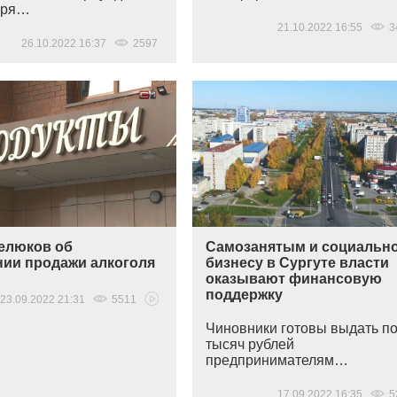
бря…
21.10.2022 16:55
3
26.10.2022 16:37
2597
елюков об
Самозанятым и социальн
нии продажи алкоголя
бизнесу в Сургуте власти
оказывают финансовую
поддержку
23.09.2022 21:31
5511
Чиновники готовы выдать по
тысяч рублей
предпринимателям…
17.09.2022 16:35
5