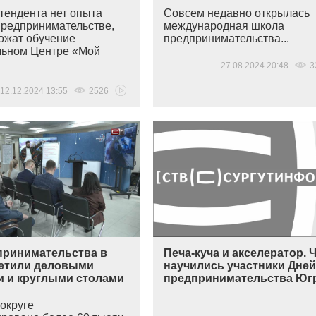
етендента нет опыта
Совсем недавно открылась
предпринимательстве,
международная школа
ожат обучение
предпринимательства...
льном Центре
«Мой
27.08.2024 20:48
3
12.12.2024 13:55
2526
принимательства в
Печа-куча и акселератор. 
етили деловыми
научились участники Дне
и и круглыми столами
предпринимательства Юг
округе