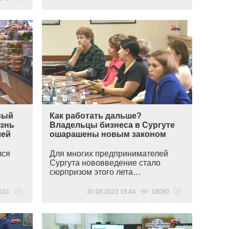
вый
Как работать дальше?
изнь
Владельцы бизнеса в Сургуте
лей
ошарашены новым законом
лся
Для многих предпринимателей
Сургута нововведение стало
сюрпризом этого лета…
631
30.08.2022 18:44
18060