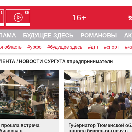
С1
86
16+
ЛАМА
БУДУЩЕЕ ЗДЕСЬ
РОМАНОВЫ
АК
я область
#урфо
#будущее здесь
#дтп
#спорт
#ж
ЛЕНТА
/ НОВОСТИ СУРГУТА
#
предприниматели
е прошла встреча
Губернатор Тюменской об
бизнеса с
провел бизнес-встречу с