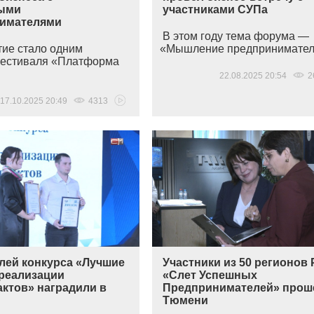
ыми
участниками СУПа
имателями
В этом году тема форума —
ие стало одним
«Мышление
предпринимателя
естиваля
«Платформа
22.08.2025 20:54
2
17.10.2025 20:49
4313
лей конкурса «Лучшие
Участники из 50 регионов 
 реализации
«Слет Успешных
актов» наградили в
Предпринимателей» прош
Тюмени