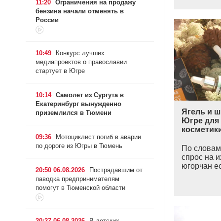
11:20
Ограничения на продажу
бензина начали отменять в
России
10:49
Конкурс лучших
медиапроектов о православии
стартует в Югре
10:14
Самолет из Сургута в
Екатеринбург вынужденно
Ягель и 
приземлился в Тюмени
Югре для
косметик
09:36
Мотоциклист погиб в аварии
по дороге из Югры в Тюмень
По словам
спрос на 
югорчан е
20:50 06.08.2026
Пострадавшим от
паводка предпринимателям
помогут в Тюменской области
20:27 06.08.2026
В детских