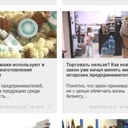
шишки используют в
Торговать нельзя? Как но
 изготовления
закон уже начал менять ж
и
югорских предпринимате
 предпринимателей,
Понятно, что закон принима
их продукцию среди
не с целью облегчить жизнь
сть…
бизнесу…
12.09.2022 13:57
3155
03.09.2022 12:25
6