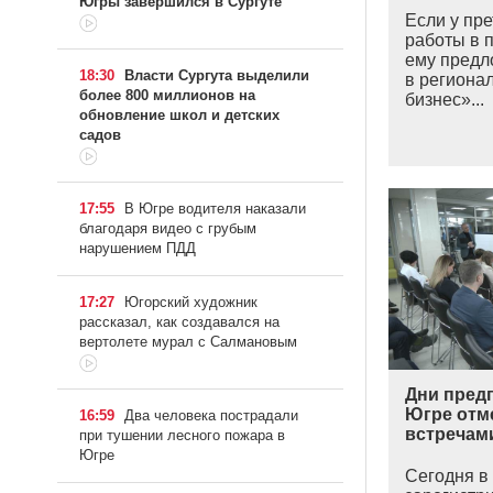
Югры завершился в Сургуте
Если у пр
работы в 
ему предл
18:30
Власти Сургута выделили
в региона
более 800 миллионов на
бизнес»...
обновление школ и детских
садов
17:55
В Югре водителя наказали
благодаря видео с грубым
нарушением ПДД
17:27
Югорский художник
рассказал, как создавался на
вертолете мурал с Салмановым
Дни пред
Югре отм
16:59
Два человека пострадали
встречам
при тушении лесного пожара в
Югре
Сегодня в 