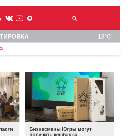
ТИРОВКА
13°C
кх
ласти
Бизнесмены Югры могут
получить кешбэк за