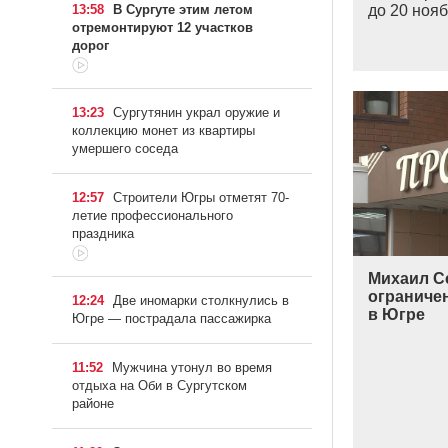
до 20 ноя
13:58
В Сургуте этим летом
отремонтируют 12 участков
дорог
13:23
Сургутянин украл оружие и
коллекцию монет из квартиры
умершего соседа
12:57
Строители Югры отметят 70-
летие профессионального
праздника
Михаил С
ограниче
12:24
Две иномарки столкнулись в
в Югре
Югре — пострадала пассажирка
11:52
Мужчина утонул во время
отдыха на Оби в Сургутском
районе