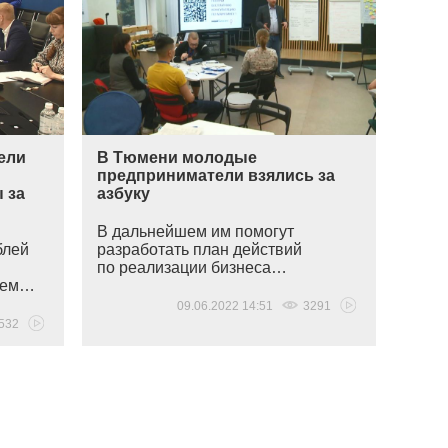
ели
В Тюмени молодые
предприниматели взялись за
 за
азбуку
В дальнейшем им помогут
блей
разработать план действий
по реализации бизнеса…
блем…
09.06.2022 14:51
3291
532