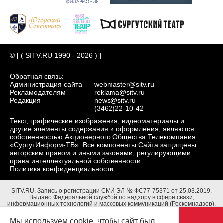
© [ ( SITV.RU 1990 - 2026 ) ]
Обратная связь:
Администрация сайта
webmaster@sitv.ru
Рекламодателям
reklama@sitv.ru
Редакция
news@sitv.ru
(3462)22-10-42
Текст, графические изображения, видеоматериалы и
другие элементы содержания и оформления, являются
собственностью Акционерного Общества Телекомпания
«СургутИнформ-ТВ». Все компоненты Сайта защищены
авторским правом и иными законами, регулирующими
права интеллектуальной собственности.
Политика конфиденциальности.
SITV.RU.
Запись о регистрации СМИ ЭЛ № ФС77-75371 от 25.03.2019.
Выдано Федеральной службой по надзору в сфере связи,
информационных технологий и массовых коммуникаций (Роскомнадзор).
Учредители: Акционерное Общество Телекомпания "СургутИнформ-ТВ".
Адрес редакции: 628403, Тюменская обл., ХМАО - Югра, г. Сургут, ул.
Мы используем cookie, чтобы сайт был