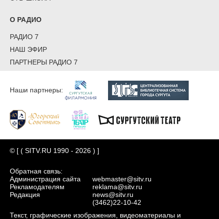
О РАДИО
РАДИО 7
НАШ ЭФИР
ПАРТНЕРЫ РАДИО 7
Наши партнеры:
© [ ( SITV.RU 1990 - 2026 ) ]
Обратная связь:
Администрация сайта
webmaster@sitv.ru
Рекламодателям
reklama@sitv.ru
Редакция
news@sitv.ru
(3462)22-10-42
Текст, графические изображения, видеоматериалы и