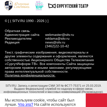
© [ ( SITV.RU 1990 - 2026 ) ]
Обратная связь:
Администрация сайта
webmaster@sitv.ru
Рекламодателям
reklama@sitv.ru
Редакция
news@sitv.ru
(3462)22-10-42
Текст, графические изображения, видеоматериалы и
другие элементы содержания и оформления, являются
собственностью Акционерного Общества Телекомпания
«СургутИнформ-ТВ». Все компоненты Сайта защищены
авторским правом и иными законами, регулирующими
права интеллектуальной собственности.
Политика конфиденциальности.
SITV.RU.
Запись о регистрации СМИ ЭЛ № ФС77-75371 от 25.03.2019.
Выдано Федеральной службой по надзору в сфере связи,
информационных технологий и массовых коммуникаций (Роскомнадзор).
Учредители: Акционерное Общество Телекомпания "СургутИнформ-ТВ".
Адрес редакции: 628403, Тюменская обл., ХМАО - Югра, г. Сургут, ул.
Мы используем cookie, чтобы сайт был
Маяковского, д. 16. Главный редактор: Чубенко В.Л.
лучше.
Что это?
На сайте используются