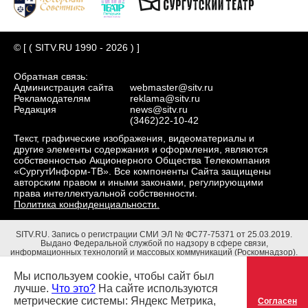
© [ ( SITV.RU 1990 - 2026 ) ]
Обратная связь:
Администрация сайта
webmaster@sitv.ru
Рекламодателям
reklama@sitv.ru
Редакция
news@sitv.ru
(3462)22-10-42
Текст, графические изображения, видеоматериалы и
другие элементы содержания и оформления, являются
собственностью Акционерного Общества Телекомпания
«СургутИнформ-ТВ». Все компоненты Сайта защищены
авторским правом и иными законами, регулирующими
права интеллектуальной собственности.
Политика конфиденциальности.
SITV.RU.
Запись о регистрации СМИ ЭЛ № ФС77-75371 от 25.03.2019.
Выдано Федеральной службой по надзору в сфере связи,
информационных технологий и массовых коммуникаций (Роскомнадзор).
Учредители: Акционерное Общество Телекомпания "СургутИнформ-ТВ".
Адрес редакции: 628403, Тюменская обл., ХМАО - Югра, г. Сургут, ул.
Мы используем cookie, чтобы сайт был
Маяковского, д. 16. Главный редактор: Чубенко В.Л.
лучше.
Что это?
На сайте используются
метрические системы: Яндекс Метрика,
Согласен