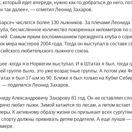
, который идет впереди, нужно как-то добраться до него, по
и так далее», — отметил Леонид Захаров.
Барсе
» числится более 130 лыжников. За плечами Леонида
клуба, бесчисленное количество покоренных километров по с
ней. Самым ярким воспоминанием президента клуба о сор
ок мира мастеров 2004 года. Тогда он выступал в составе 
сийского любительского лыжного союза.
ее -когда я в Норвегии выступал. И в Штатах я был, тогда г
оей группе было, это уже возрастные группы. А потом уже 
атах я был 17-ым из 90. Ближе я был только на Кубке Сибир
» — поделился Леонид Захаров.
ниду Александровичу Захарову 81 год. Он не оставляет спо
рячо любит лыжи. Зимой катается по лесам, а летом встает
еры. К активному образу жизни он призывает всех сургутян
к спорту должны прививать детям родители. А еще лучше —
имере.