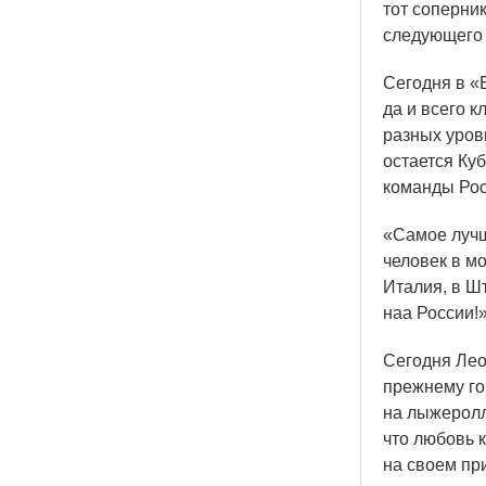
тот соперник
следующего 
Сегодня в
«
да и всего 
разных уров
остается Куб
команды Рос
«Самое
лучш
человек в м
Италия, в Шт
наа России!
Сегодня Лео
прежнему го
на лыжеролл
что любовь 
на своем пр