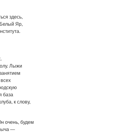
ься здесь,
 Белый Яр,
нститута.
.
колу. Лыжи
 занятием
 всех
ородскую
я база
луба, к слову,
Он очень, будем
обыча —