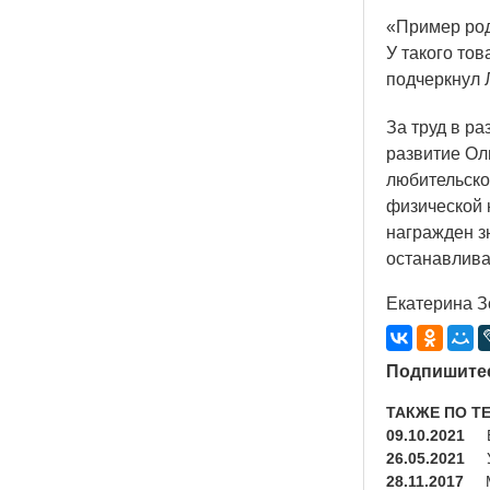
«Пример
род
У такого то
подчеркнул 
За труд в р
развитие Ол
любительско
физической к
награжден з
останавливат
Екатерина З
Подпишитес
ТАКЖЕ ПО Т
09.10.2021
26.05.2021
28.11.2017