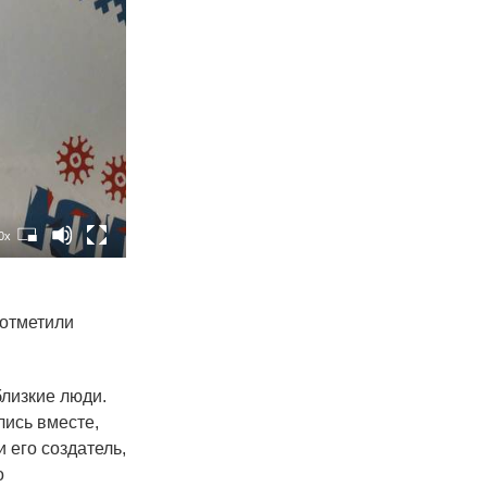
0x
 отметили
близкие люди.
лись вместе,
 его создатель,
о