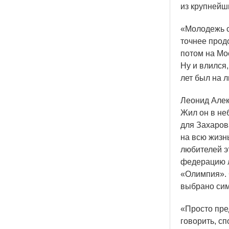
из крупнейш
«Молодежь
с
точнее прод
потом на Мос
Ну и влился,
лет был на 
Леонид Алек
Жил он в не
для Захаров
на всю жизнь
любителей э
федерацию л
«Олимпия
».
выбрано сим
«Просто
пред
говорить, с