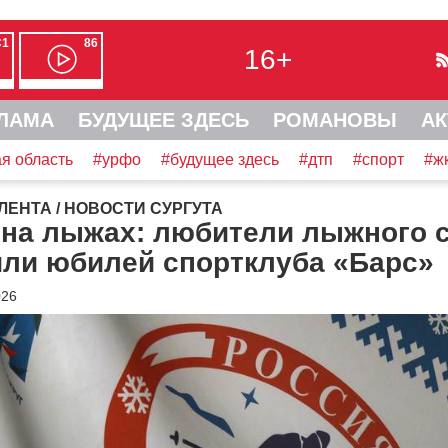
С1
86
16+
ЛАМА
БУДУЩЕЕ ЗДЕСЬ
РОМАНОВЫ
АК
я область
#урфо
#будущее здесь
#дтп
#спорт
#ж
ЛЕНТА
/
НОВОСТИ СУРГУТА
 на лыжах: любители лыжного 
или юбилей спортклуба «Барс»
026