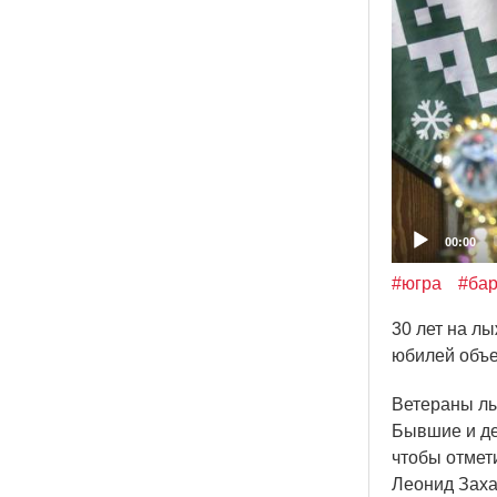
00:00
#югра
#ба
30 лет на л
юбилей объе
Ветераны лы
Бывшие и де
чтобы отмет
Леонид Заха