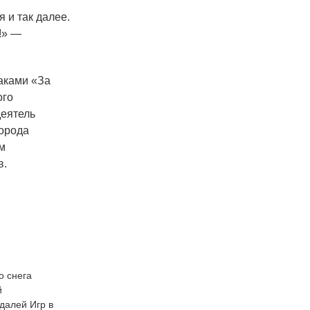
 и так далее.
!» —
наками
«За
ого
еятель
города
м
в.
о снега
й
далей Игр в