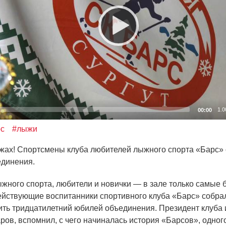
1.0
00:00
рс
#лыжи
ыжах! Спортсмены клуба любителей лыжного спорта
«Барс
»
динения.
жного спорта, любители и новички — в зале только самые 
йствующие воспитанники спортивного клуба
«Барс
» собра
ить тридцатилетний юбилей объединения. Президент клуба и
ров, вспомнил, с чего начиналась история
«Барсов
», одног