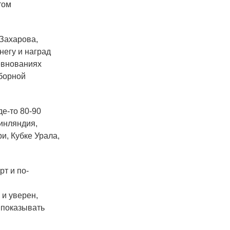
том
 Захарова,
негу и наград
евнованиях
сборной
де-то 80-90
Финляндия,
и, Кубке Урала,
рт и по-
 и уверен,
 показывать