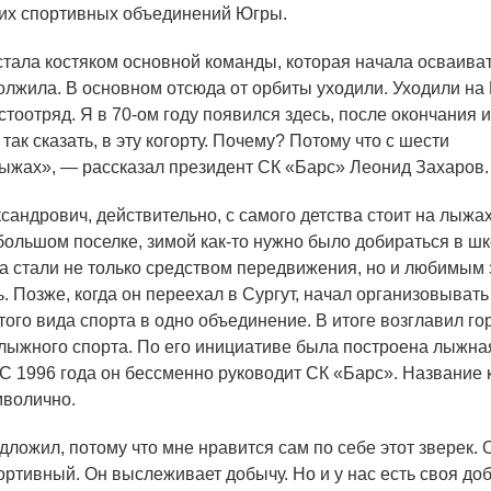
их спортивных объединений Югры.
тала костяком основной команды, которая начала осваиват
олжила. В основном отсюда от орбиты уходили. Уходили на
тоотряд. Я в 70-ом году появился здесь, после окончания и
 так сказать, в эту когорту. Почему? Потому что с шести
лыжах», — рассказал президент СК
«Барс
» Леонид Захаров.
сандрович, действительно, с самого детства стоит на лыжах
большом поселке, зимой как-то нужно было добираться в ш
а стали не только средством передвижения, но и любимым
. Позже, когда он переехал в Сургут, начал организовывать
того вида спорта в одно объединение. В итоге возглавил г
ыжного спорта. По его инициативе была построена лыжна
 С 1996 года он бессменно руководит СК
«Барс
». Название к
волично.
ложил, потому что мне нравится сам по себе этот зверек. 
портивный. Он выслеживает добычу. Но и у нас есть своя д