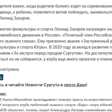
ителя важен, когда родители болеют, ездят на соревнования
варища, у ребенка, появляется мотив побеждать, заниматься
Леонид Захаров.
азвитии физкультуры и спорта Леонид Захаров награжден з
импийского движения в России»,
«Почетный
член Российск
го лыжного союза». Ему присвоено звание
«Заслуженный
д
ультуры и спорта Югры». В 2020 году за вклад в развитие 
наком
«За
заслуги перед городом Сургутом». На достигнуто
ься он не собирается, у клуба еще много проектов и плано
олотухина
ь и читайте Новости Сургута в
ленте Дзен
!
ЕМЕ:
В Ханты-Мансийске прокладывают лыжную трассу из искусcтвенног
У югорского клуба любителей лыжного спорта «Барс» скоро юбиле
МОК объяснил, почему лишил Александра Легкова олимпийских ме