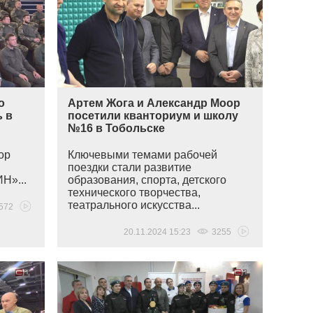
о
Артем Жога и Александр Моор
ь в
посетили кванториум и школу
№16 в Тобольске
ор
Ключевыми темами рабочей
поездки стали развитие
ИН
»...
образования, спорта, детского
технического творчества,
театрального искусства...
572
20.11.2024 15:23
3255