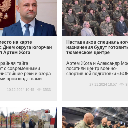
есто на карте
Наставников специальног
с Днем округа югорчан
назначения будут готовит
л Артем Жога
тюменском центре
крайняя тайга
Артем Жога и Александр Мо
ет с современными
посетили центр военно-
 чистейшие реки и озёра
спортивной подготовки
«ВО
ми производствами...
27.11.2024 18:57
3
10.12.2024 10:45
3533