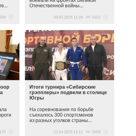
воевали на фронтах Великой
е...
Отечественной войны...
288
09.05.2025 11:28
3152
Моор
Итоги турнира «Сибирские
а
грэпплеры» подвели в столице
Югры
ала
На соревнования по борьбе
ороги
съехалось 300 спортсменов
из разных уголков страны...
170
22.04.2025 13:12
3059