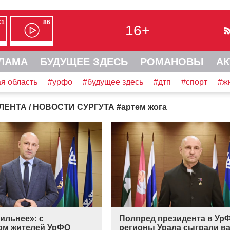
С1
86
16+
ЛАМА
БУДУЩЕЕ ЗДЕСЬ
РОМАНОВЫ
АК
я область
#урфо
#будущее здесь
#дтп
#спорт
#ж
ЛЕНТА
/ НОВОСТИ СУРГУТА
#
артем жога
ильнее»: с
Полпред президента в Ур
ом жителей УрФО
регионы Урала сыграли в