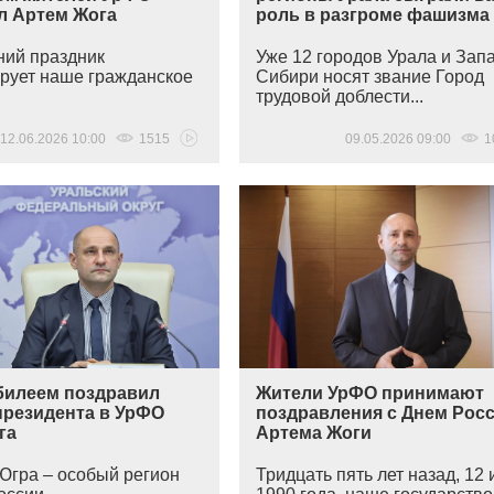
л Артем Жога
роль в разгроме фашизма
ий праздник
Уже 12 городов Урала и Зап
рует наше гражданское
Сибири носят звание Город
.
трудовой доблести...
12.06.2026 10:00
1515
09.05.2026 09:00
1
билеем поздравил
Жители УрФО принимают
президента в УрФО
поздравления с Днем Росс
га
Артема Жоги
Югра – особый регион
Тридцать пять лет назад, 12