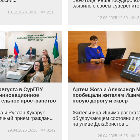
оссии...
1990 года, наше государство
заявило о своём суверенитет
10.12.2025 10:30
2213
12.06.2025 12:30
3
августа в СурГПУ
Артем Жога и Александр 
 инновационное
пообещали жителям Ишим
тельное пространство
новую дорогу и сквер
а и Руслан Кухарук
Жительница Ишима рассказ
ичный прием граждан...
об удручающем состоянии д
на улице Декабристов...
29.04.2025 16:16
3242
28.04.2025 16:35
2