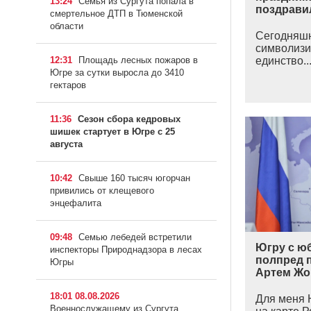
13:24
Семья из Сургута попала в
поздрави
смертельное ДТП в Тюменской
области
Сегодняшн
символизи
12:31
Площадь лесных пожаров в
единство..
Югре за сутки выросла до 3410
гектаров
11:36
Сезон сбора кедровых
шишек стартует в Югре с 25
августа
10:42
Свыше 160 тысяч югорчан
привились от клещевого
энцефалита
09:48
Семью лебедей встретили
Югру с ю
инспекторы Природнадзора в лесах
полпред 
Югры
Артем Жо
18:01 08.08.2026
Для меня 
Военнослужащему из Сургута