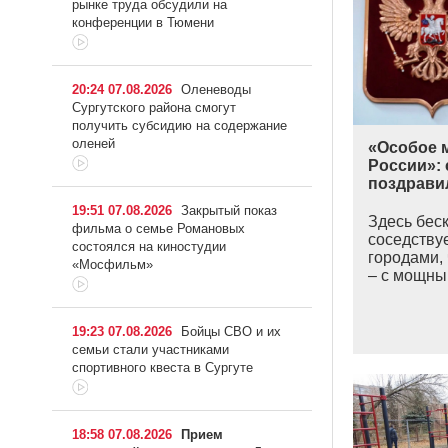
рынке труда обсудили на
конференции в Тюмени
20:24 07.08.2026
Оленеводы
Сургутского района смогут
получить субсидию на содержание
оленей
«Особое м
России»: 
поздрави
19:51 07.08.2026
Закрытый показ
Здесь бес
фильма о семье Романовых
соседству
состоялся на киностудии
городами,
«Мосфильм»
– с мощны
19:23 07.08.2026
Бойцы СВО и их
семьи стали участниками
спортивного квеста в Сургуте
18:58 07.08.2026
Прием