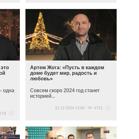
 это
Артем Жога: «Пусть в каждом
ой
доме будет мир, радость и
любовь»
– одна
Совсем скоро 2024 год станет
историей...
31.12.2024 13:00
4721
779