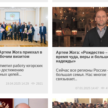
Артем Жога приехал в
Артем Жога: «Рождество –
абочим визитом
время чуда, веры и больш
надежды»
тметил работу югорских
о достижению
Сейчас все регионы России 
ных целей...
большая семья. Нас многое
связывает...
19.04.2025 14:29
2921
07.01.2025 14:47
4