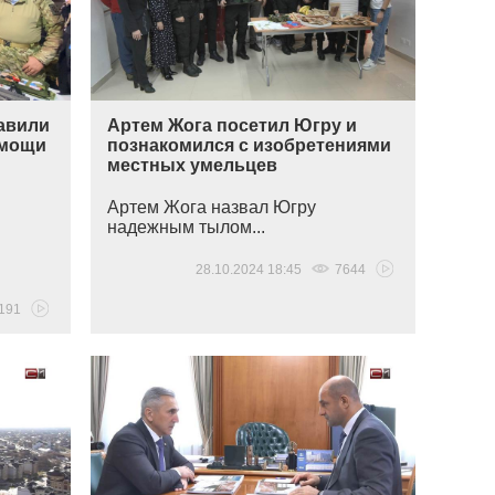
авили
Артем Жога посетил Югру и
омощи
познакомился с изобретениями
местных умельцев
Артем Жога назвал Югру
надежным тылом...
28.10.2024 18:45
7644
191