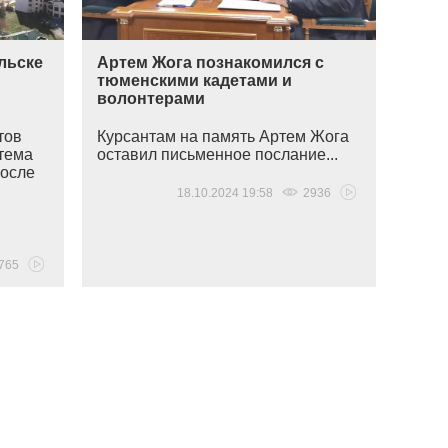
ольске
Артем Жога познакомился с
тюменскими кадетами и
волонтерами
тов
Курсантам на память Артем Жога
ртема
оставил письменное послание...
после
18.10.2024 19:58
2936
765