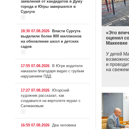
заявлений от кандидатов в Думу
города и Югры завершился в
Сургуте
18:30 07.08.2026
Власти Сургута
«Это впеч
выделили более 800 миллионов
оценил с
на обновление школ и детских
Макеевке
садов
У детей Ма
возможнос
и проводи
17:55 07.08.2026
В Югре водителя
на свежем 
наказали благодаря видео с грубым
нарушением ПДД
17:27 07.08.2026
Югорский
художник рассказал, как
создавался на вертолете мурал с
Салмановым
16:59 07.08.2026
Два человека