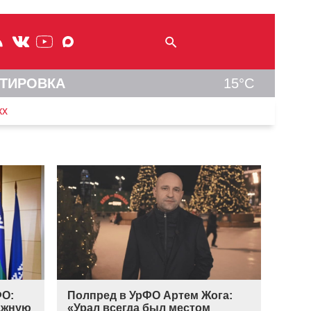
ТИРОВКА
15°C
кх
ФО:
Полпред в УрФО Артем Жога:
ажную
«Урал всегда был местом