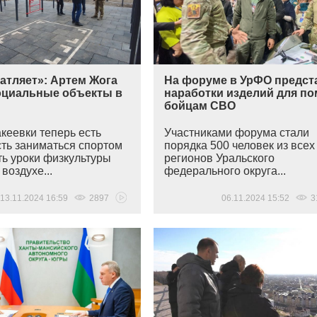
атляет»: Артем Жога
На форуме в УрФО предст
оциальные объекты в
наработки изделий для п
бойцам СВО
кеевки теперь есть
Участниками форума стали
ть заниматься спортом
порядка 500 человек из всех
ть уроки физкультуры
регионов Уральского
воздухе...
федерального округа...
13.11.2024 16:59
2897
06.11.2024 15:52
3