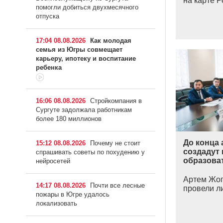
на карте Р
помогли добиться двухмесячного
отпуска
17:04 08.08.2026
Как молодая
семья из Югры совмещает
карьеру, ипотеку и воспитание
ребенка
16:06 08.08.2026
Стройкомпания в
Сургуте задолжала работникам
более 180 миллионов
До конца 
15:12 08.08.2026
Почему не стоит
создадут
спрашивать советы по похудению у
образова
нейросетей
Артем Жог
14:17 08.08.2026
Почти все лесные
провели л
пожары в Югре удалось
локализовать