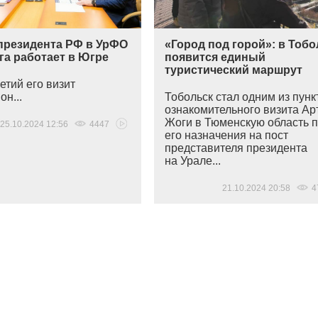
президента РФ в УрФО
«Город под горой»: в Тоб
га работает в Югре
появится единый
туристический маршрут
етий его визит
он...
Тобольск стал одним из пунк
ознакомительного визита А
Жоги в Тюменскую область 
25.10.2024 12:56
4447
его назначения на пост
представителя президента
на Урале...
21.10.2024 20:58
4