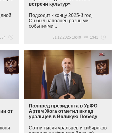
встречи культур»
адной
Подходит к концу 2025-й год.
Он был наполнен разными
событиями...
034
31.12.2025 16:40
1341
Полпред президента в УрФО
ии от
Артем Жога отметил вклад
уральцев в Великую Победу
 июня
Сотни тысяч уральцев и сибиряков