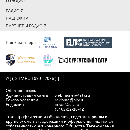
О РАДИО
РАДИО 7
НАШ ЭФИР
ПАРТНЕРЫ РАДИО 7
Наши партнеры:
© [ ( SITV.RU 1990 - 2026 ) ]
Обратная связь:
Администрация сайта
webmaster@sitv.ru
Рекламодателям
reklama@sitv.ru
Редакция
news@sitv.ru
(3462)22-10-42
Текст, графические изображения, видеоматериалы и
другие элементы содержания и оформления, являются
собственностью Акционерного Общества Телекомпания