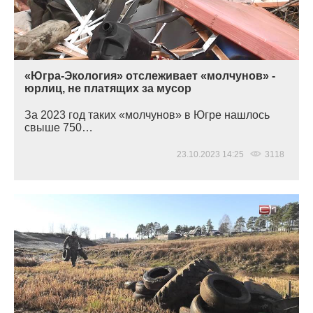
«Югра-Экология» отслеживает «молчунов» -
юрлиц, не платящих за мусор
За 2023 год таких
«молчунов
» в Югре нашлось
свыше 750…
23.10.2023 14:25
3118