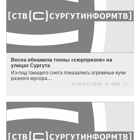
Весна обнажила тонны «сюрпризов» на
улицах Сургута
Из-под тающего снега показались огромные кучи
разного мусора…
11.04.2011 13:59
4193