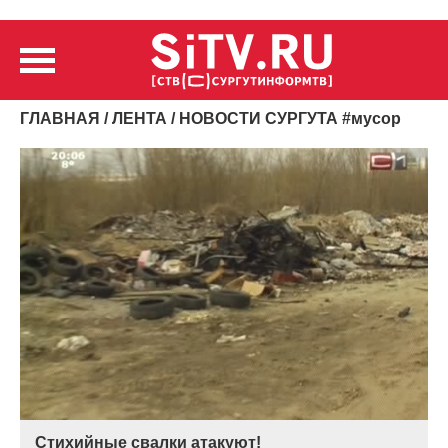
ГЛАВНАЯ
/
ЛЕНТА
/ НОВОСТИ СУРГУТА
#
мусор
Стихийные свалки атакуют!