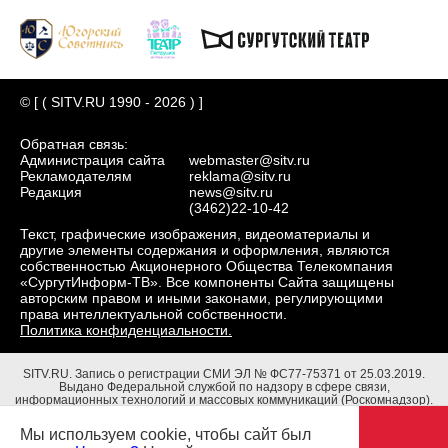
© [ ( SITV.RU 1990 - 2026 ) ]
Обратная связь:
Администрация сайта
webmaster@sitv.ru
Рекламодателям
reklama@sitv.ru
Редакция
news@sitv.ru
(3462)22-10-42
Текст, графические изображения, видеоматериалы и
другие элементы содержания и оформления, являются
собственностью Акционерного Общества Телекомпания
«СургутИнформ-ТВ». Все компоненты Сайта защищены
авторским правом и иными законами, регулирующими
права интеллектуальной собственности.
Политика конфиденциальности.
SITV.RU.
Запись о регистрации СМИ ЭЛ № ФС77-75371 от 25.03.2019.
Выдано Федеральной службой по надзору в сфере связи,
информационных технологий и массовых коммуникаций (Роскомнадзор).
Учредители: Акционерное Общество Телекомпания "СургутИнформ-ТВ".
Адрес редакции: 628403, Тюменская обл., ХМАО - Югра, г. Сургут, ул.
Мы используем cookie, чтобы сайт был
Маяковского, д. 16. Главный редактор: Чубенко В.Л.