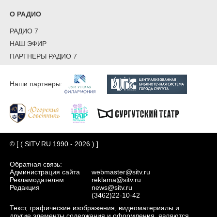
О РАДИО
РАДИО 7
НАШ ЭФИР
ПАРТНЕРЫ РАДИО 7
Наши партнеры:
© [ ( SITV.RU 1990 - 2026 ) ]
Обратная связь:
Администрация сайта
webmaster@sitv.ru
Рекламодателям
reklama@sitv.ru
Редакция
news@sitv.ru
(3462)22-10-42
Текст, графические изображения, видеоматериалы и
другие элементы содержания и оформления, являются