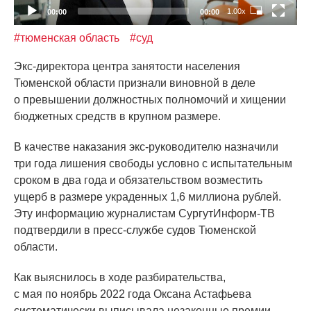
1.00x
00:00
00:00
#тюменская область
#суд
Экс-директора центра занятости населения
Тюменской области признали виновной в деле
о превышении должностных полномочий и хищении
бюджетных средств в крупном размере.
В качестве наказания экс-руководителю назначили
три года лишения свободы условно с испытательным
сроком в два года и обязательством возместить
ущерб в размере украденных 1,6 миллиона рублей.
Эту информацию журналистам СургутИнформ-ТВ
подтвердили в пресс-службе судов Тюменской
области.
Как выяснилось в ходе разбирательства,
с мая по ноябрь 2022 года Оксана Астафьева
систематически выписывала незаконные премии