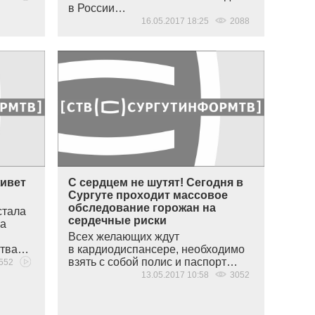
в России…
16.05.2017 18:25
2088
ивет
С сердцем не шутят! Сегодня в
Сургуте проходит массовое
обследование горожан на
стала
сердечные риски
па
Всех желающих ждут
ства…
в кардиодиспансере, необходимо
взять с собой полис и паспорт…
552
13.05.2017 10:58
3052