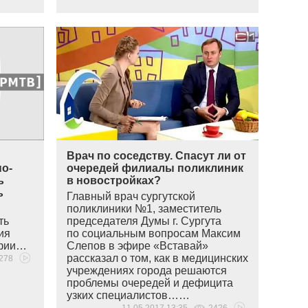
Врач по соседству. Спасут ли от
по-
очередей филиалы поликлиник
ь
в новостройках?
ь
Главный врач сургутской
поликлиники №1, заместитель
ть
председателя Думы г. Сургута
ия
по социальным вопросам Максим
афии…
Слепов в эфире
«
Вставай»
рассказал о том, как в медицинских
278
учреждениях города решаются
проблемы очередей и дефицита
узких специалистов……