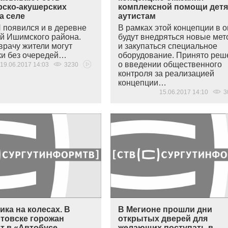
ско-акушерских
комплексной помощи детя
а селе
аутистам
 появился и в деревне
В рамках этой концепции в о
й Ишимского района.
будут внедряться новые мет
врачу жители могут
и закупаться специальное
ки без очередей…
оборудование. Принято реш
о введении общественного
19.06.2017 14:03
3230
контроля за реализацией
концепции…
15.06.2017 14:10
3
ка на колесах. В
В Мегионе прошли дни
товске горожан
открытых дверей для
т в «Автобусе
желающих поступать в