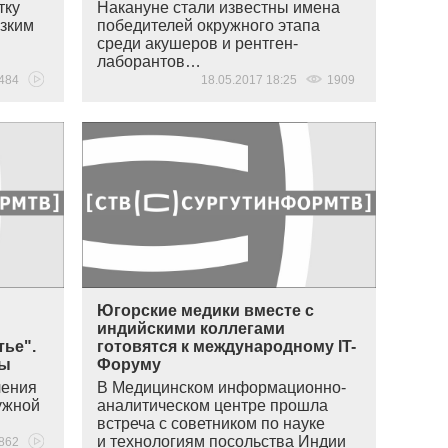
тку
Накануне стали известны имена
изким
победителей окружного этапа
среди акушеров и рентген-
лаборантов…
484
18.05.2017 18:25
1909
Югорские медики вместе с
о
индийскими коллегами
тье".
готовятся к международному IT-
ны
Форуму
ления
В Медицинском информационно-
ужной
аналитическом центре прошла
встреча с советником по науке
и технологиям посольства Индии
862