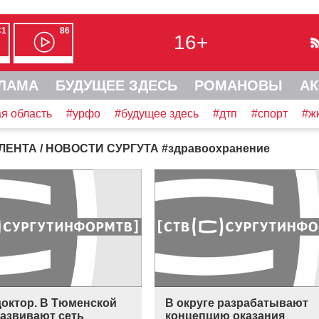
С1
86
16+
ЛАМА
БУДУЩЕЕ ЗДЕСЬ
РОМАНОВЫ
АК
я область
#урфо
#будущее здесь
#дтп
#спорт
#ж
ЛЕНТА
/ НОВОСТИ СУРГУТА
#
здравоохранение
доктор. В Тюменской
В округе разрабатывают
развивают сеть
концепцию оказания