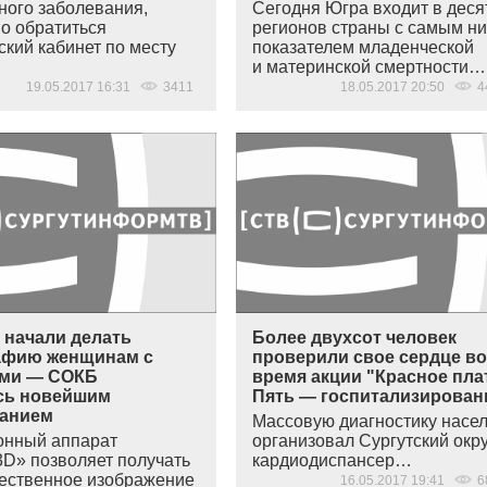
ного заболевания,
Сегодня Югра входит в деся
о обратиться
регионов страны с самым н
ский кабинет по месту
показателем младенческой
и материнской смертности…
19.05.2017 16:31
3411
18.05.2017 20:50
4
 начали делать
Более двухсот человек
афию женщинам с
проверили свое сердце в
ми — СОКБ
время акции "Красное пла
сь новейшим
Пять — госпитализирова
анием
Массовую диагностику насе
онный аппарат
организовал Сургутский окр
D» позволяет получать
кардиодиспансер…
ественное изображение
16.05.2017 19:41
6