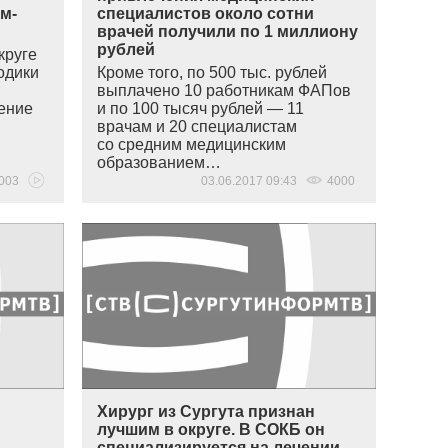
м-
специалистов около сотни
врачей получили по 1 миллиону
рублей
круге
одики
Кроме того, по 500 тыс. рублей
выплачено 10 работникам ФАПов
ение
и по 100 тысяч рублей — 11
врачам и 20 специалистам
со средним медицинским
образованием…
003
03.06.2017 09:43
4000
Хирург из Сургута признан
лучшим в округе. В СОКБ он
специализируется на лечении