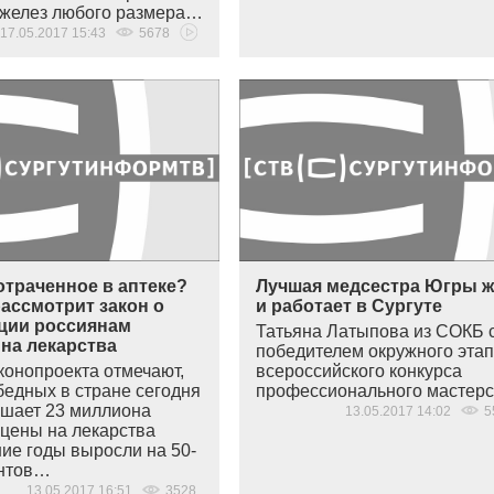
желез любого размера…
17.05.2017 15:43
5678
отраченное в аптеке?
Лучшая медсестра Югры ж
ассмотрит закон о
и работает в Сургуте
ции россиянам
Татьяна Латыпова из СОКБ 
на лекарства
победителем окружного эта
конопроекта отмечают,
всероссийского конкурса
бедных в стране сегодня
профессионального мастер
шает 23 миллиона
13.05.2017 14:02
5
 цены на лекарства
ние годы выросли на 50-
ентов…
13.05.2017 16:51
3528