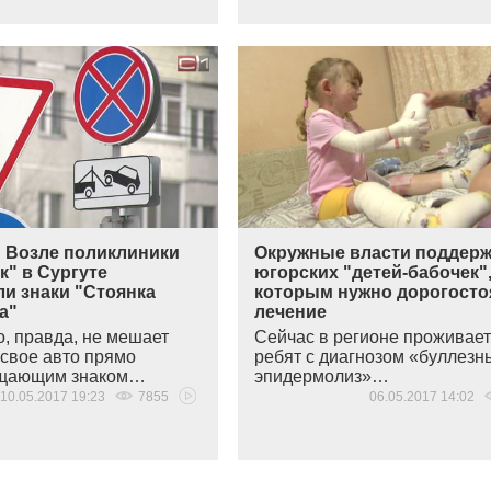
 Возле поликлиники
Окружные власти поддерж
к" в Сургуте
югорских "детей-бабочек"
и знаки "Стоянка
которым нужно дорогост
а"
лечение
о, правда, не мешает
Сейчас в регионе проживает
 свое авто прямо
ребят с диагнозом
«
буллезн
ещающим знаком…
эпидермолиз»…
10.05.2017 19:23
7855
06.05.2017 14:02