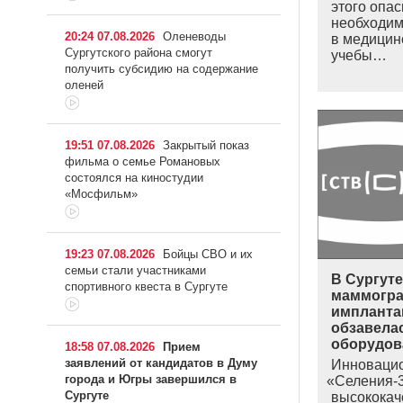
этого опас
необходим
20:24 07.08.2026
Оленеводы
в медицин
Сургутского района смогут
учебы…
получить субсидию на содержание
оленей
19:51 07.08.2026
Закрытый показ
фильма о семье Романовых
состоялся на киностудии
«Мосфильм»
19:23 07.08.2026
Бойцы СВО и их
семьи стали участниками
В Сургуте
спортивного квеста в Сургуте
маммогр
импланта
обзавела
оборудов
18:58 07.08.2026
Прием
заявлений от кандидатов в Думу
Инноваци
города и Югры завершился в
«
Селения-3
Сургуте
высококач