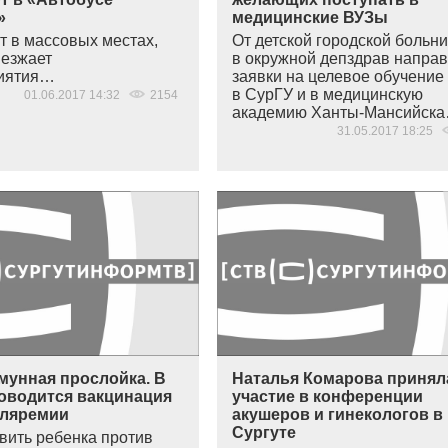
»
медицинские ВУЗы
т в массовых местах,
От детской городской больн
ыезжает
в окружной депздрав напра
риятия…
заявки на целевое обучение
в СурГУ и в медицинскую
01.06.2017 14:32
2154
академию Ханты-Мансийск
31.05.2017 18:25
мунная прослойка. В
Наталья Комарова принял
роводится вакцинация
участие в конференции
уляремии
акушеров и гинекологов в
Сургуте
вить ребенка против