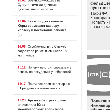
18:01
Военнослужащему из
фельдшер
Сургута помогли добиться
пунктов н
двухмесячного отпуска
Такой ФАП
Кошкарага
17:04
Как молодая семья из
Попасть к 
Югры совмещает карьеру,
практичес
ипотеку и воспитание ребенка
16:06
Стройкомпания в Сургуте
задолжала работникам более 180
миллионов
15:12
Почему не стоит спрашивать
советы по похудению у нейросетей
14:17
Почти все лесные пожары в
Югре удалось локализовать
13:23
Арктика без границ: чем
Поликлини
впечатлила Югра
Нижневар
международных волонтеров
обследую