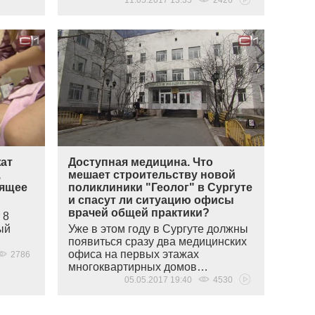
11.05.2017 13:35
2426
ат
Доступная медицина. Что
,
мешает строительству новой
оящее
поликлиники "Геолог" в Сургуте
и спасут ли ситуацию офисы
врачей общей практики?
 8
ый
Уже в этом году в Сургуте должны
появиться сразу два медицинских
офиса на первых этажах
2786
многоквартирных домов…
05.05.2017 19:40
4530