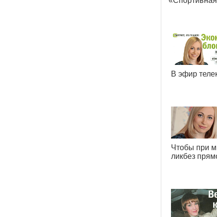
«
Спортивная
В эфир тел
Чтобы при м
ликбез пря