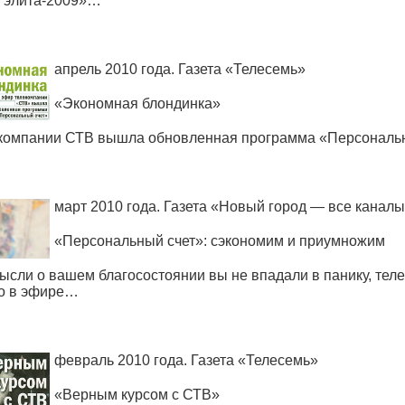
 элита-2009»…
апрель 2010 года. Газета
«
Телесемь»
«
Экономная блондинка»
екомпании СТВ вышла обновленная программа
«
Персональ
март 2010 года. Газета
«
Новый город — все каналы
«
Персональный счет»: сэкономим и приумножим
ысли о вашем благосостоянии вы не впадали в панику, те
мо в эфире…
февраль 2010 года. Газета
«
Телесемь»
«
Верным курсом с СТВ»