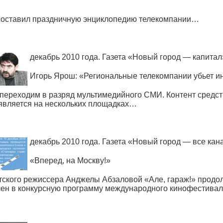
составил праздничную энциклопедию телекомпании…
декабрь 2010 года. Газета
«
Новый город — капитал
Игорь Ярош:
«
Региональные телекомпании убьет ин
переходим в разряд мультимедийного СМИ. Контент средс
является на нескольких площадках…
декабрь 2010 года. Газета
«
Новый город — все кан
«
Вперед, на Москву!»
тского режиссера Анджелы Абзаловой
«
Але, гараж!» продо
чен в конкурсную программу международного кинофестив