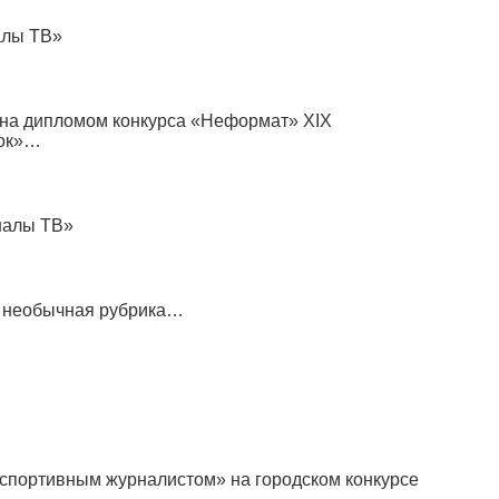
алы ТВ»
ена дипломом конкурса
«
Неформат» XIX
ок»…
налы ТВ»
ь необычная рубрика…
спортивным журналистом» на городском конкурсе