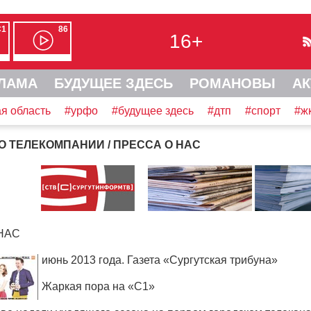
С1
86
16+
ЛАМА
БУДУЩЕЕ ЗДЕСЬ
РОМАНОВЫ
АК
я область
#урфо
#будущее здесь
#дтп
#спорт
#ж
О ТЕЛЕКОМПАНИИ
/ ПРЕССА О НАС
НАС
июнь 2013 года. Газета
«
Сургутская трибуна»
Жаркая пора на
«
С1»