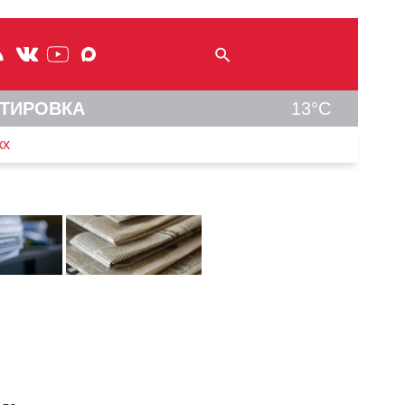
ТИРОВКА
13°C
кх