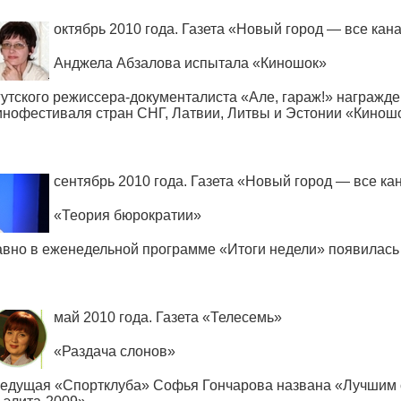
октябрь 2010 года. Газета
«
Новый город — все кан
Анджела Абзалова испытала
«
Киношок»
гутского режиссера-документалиста
«
Але, гараж!» награжд
инофестиваля стран СНГ, Латвии, Литвы и Эстонии
«
Кинош
сентябрь 2010 года. Газета
«
Новый город — все ка
«
Теория бюрократии»
вно в еженедельной программе
«
Итоги недели» появилас
май 2010 года. Газета
«
Телесемь»
«
Раздача слонов»
ведущая
«
Спортклуба» Софья Гончарова названа
«
Лучшим 