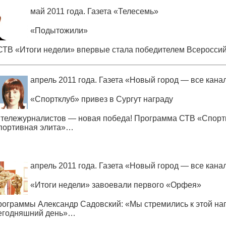
май 2011 года. Газета
«
Телесемь»
«
Подытожили»
СТВ
«
Итоги недели» впервые стала победителем Всероссий
апрель 2011 года. Газета
«
Новый город — все кана
«
Спортклуб» привез в Сургут награду
х тележурналистов — новая победа! Программа СТВ
«
Спорт
портивная элита»…
апрель 2011 года. Газета
«
Новый город — все кана
«
Итоги недели» завоевали первого
«
Орфея»
рограммы Александр Садовский:
«
Мы стремились к этой наг
сегодняшний день»…