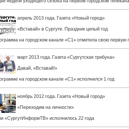
ве недели уходящего сезона на первом городском телекан
апрель 2013 года. Газета
«
Новый город»
«
Вставай» в Сургуте. Праздник целый год
ограмма на городском канале
«
С1» отметила свою первую 
март 2013 года. Газета
«
Сургутская трибуна»
Давай,
«
Вставай!»
ограмме на городском канале
«
С1» исполнился 1 год
ноябрь 2012 года. Газета
«
Новый город»
«
Переходим на личности»
ии
«
СургутИнформТВ» исполнилось 22 года