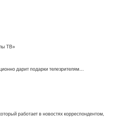
лы ТВ»
ионно дарит подарки телезрителям…
который работает в новостях корреспондентом,