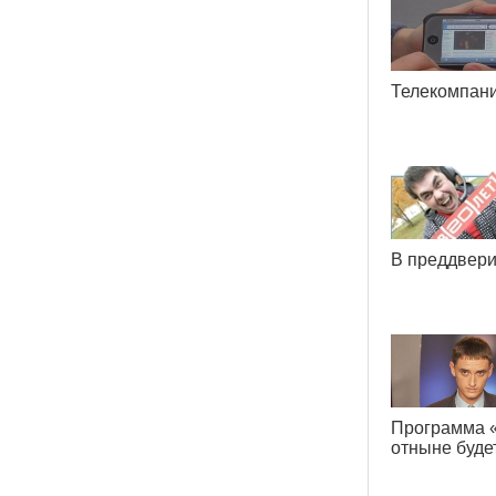
Телекомпан
В преддвери
Программа
отныне буд