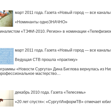
март 2011 года. Газета
«
Новый город — все каналы
«
Номинанты одноЗНАЧНО»
финалистом
«
ТЭФИ-2010. Регион» в номинации
«
Телефизио
март 2011 года. Газета
«
Новый город — все каналы
Ведущая СТВ прошла
«
практику»
ограммы
«
Новости Сургута» Дина Биглова вернулась из Ниж
 профессиональное мастерство…
декабрь 2010 года. Газета
«
Телесемь»
«20
лет спустя»:
«
СургутИнформТВ» отмечает юби