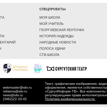
СПЕЦПРОЕКТЫ
ТА
МОЯ ШКОЛА
МОЙ УЧИТЕЛЬ
ГЕОРГИЕВСКАЯ ЛЕНТОЧКА
ТИ
ИСТОРИЯ НАДЕЖДЫ
ЕНТАРИЙ
НАРОДНЫЕ НОВОСТИ
Н
ПОЛОСА УДАЧИ
СТВ-ШКОЛА
Текст, графические изображения, вид
webmaster@sitv.ru
оформления, являются собственность
reklama@sitv.ru
«СургутИнформ-ТВ». Все компоненты 
news@sitv.ru
регулирующими права интеллектуальн
(3462)22-10-42
Политика конфиденциальности.