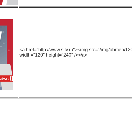
<a href="http://www.sitv.ru"><img src="/img/obmen/
width="120" height="240" /></a>