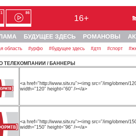
С1
86
16+
ЛАМА
БУДУЩЕЕ ЗДЕСЬ
РОМАНОВЫ
АК
я область
#урфо
#будущее здесь
#дтп
#спорт
#ж
О ТЕЛЕКОМПАНИИ
/ БАННЕРЫ
<a href="http://www.sitv.ru"><img src="/img/obmen/
width="120" height="60" /></a>
<a href="http://www.sitv.ru"><img src="/img/obmen/
width="150" height="96" /></a>