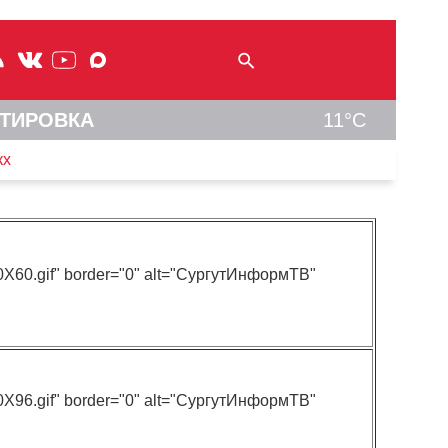
ТИРОВКА
11°C
кх
120X60.gif" border="0" alt="СургутИнформТВ"
150X96.gif" border="0" alt="СургутИнформТВ"