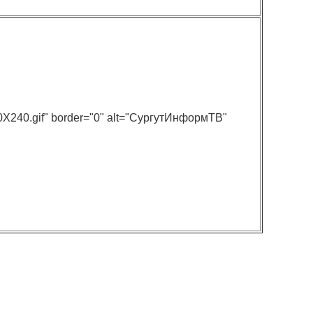
120X240.gif" border="0" alt="СургутИнформТВ"