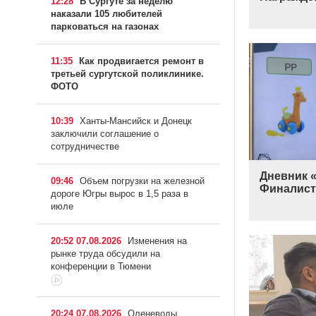
12:28
В Сургуте за неделю
наказали 105 любителей
парковаться на газонах
11:35
Как продвигается ремонт в
третьей сургутской поликлинике.
ФОТО
10:39
Ханты-Мансийск и Донецк
заключили соглашение о
сотрудничестве
Дневник «
09:46
Объем погрузки на железной
Финалис
дороге Югры вырос в 1,5 раза в
июле
20:52 07.08.2026
Изменения на
рынке труда обсудили на
конференции в Тюмени
20:24 07.08.2026
Оленеводы