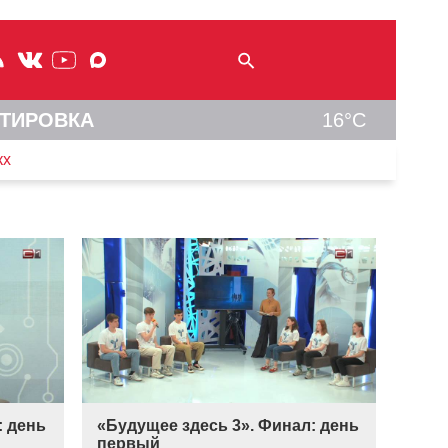
ТИРОВКА
16°C
кх
: день
«Будущее здесь 3». Финал: день
первый