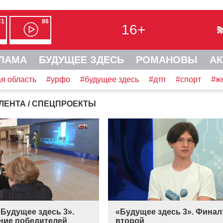
С1
86
16+
ЛАМА
БУДУЩЕЕ ЗДЕСЬ
РОМАНОВЫ
АК
я область
#урфо
#будущее здесь
#дтп
#спорт
#ж
ЛЕНТА
/ СПЕЦПРОЕКТЫ
Будущее здесь 3».
«Будущее здесь 3». Финал
ние победителей
второй