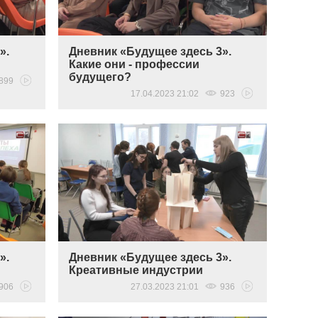
».
Дневник «Будущее здесь 3».
Какие они - профессии
будущего?
899
17.04.2023 21:02
923
».
Дневник «Будущее здесь 3».
Креативные индустрии
906
27.03.2023 21:01
936