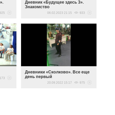
».
Дневник «Будущее здесь 3».
Знакомство
925
06.02.2023 21:15
933
Дневники «Сколково». Все еще
день первый
173
20.09.2022 15:17
975