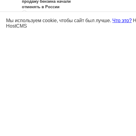
продажу бензина начали
отменять в России
Мы используем cookie, чтобы сайт был лучше.
Что это?
Н
HostCMS
10:49 07.08.2026
Конкурс лучших
медиапроектов о православии
стартует в Югре
10:14 07.08.2026
Самолет из
Сургута в Екатеринбург
вынужденно приземлился в
Тюмени
09:36 07.08.2026
Мотоциклист
погиб в аварии по дороге из Югры в
Тюмень
20:50 06.08.2026
Пострадавшим от
паводка предпринимателям
помогут в Тюменской области