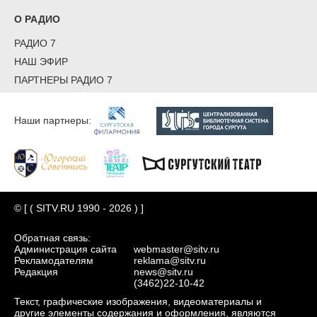
О РАДИО
РАДИО 7
НАШ ЭФИР
ПАРТНЕРЫ РАДИО 7
Наши партнеры:
© [ ( SITV.RU 1990 - 2026 ) ]
Обратная связь:
Администрация сайта
webmaster@sitv.ru
Рекламодателям
reklama@sitv.ru
Редакция
news@sitv.ru
(3462)22-10-42
Текст, графические изображения, видеоматериалы и
другие элементы содержания и оформления, являются