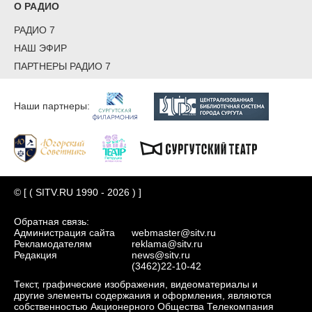
О РАДИО
РАДИО 7
НАШ ЭФИР
ПАРТНЕРЫ РАДИО 7
Наши партнеры:
© [ ( SITV.RU 1990 - 2026 ) ]
Обратная связь:
Администрация сайта
webmaster@sitv.ru
Рекламодателям
reklama@sitv.ru
Редакция
news@sitv.ru
(3462)22-10-42
Текст, графические изображения, видеоматериалы и
другие элементы содержания и оформления, являются
собственностью Акционерного Общества Телекомпания