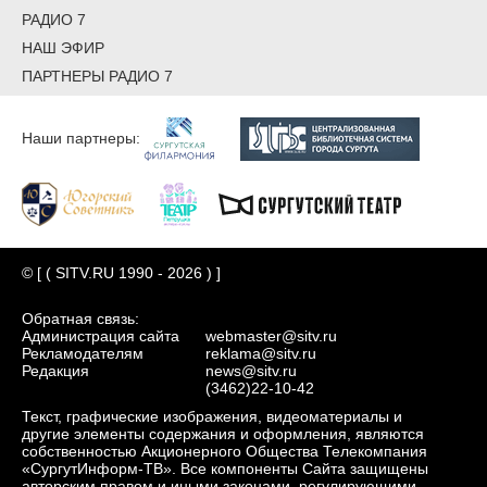
РАДИО 7
НАШ ЭФИР
ПАРТНЕРЫ РАДИО 7
Наши партнеры:
© [ ( SITV.RU 1990 - 2026 ) ]
Обратная связь:
Администрация сайта
webmaster@sitv.ru
Рекламодателям
reklama@sitv.ru
Редакция
news@sitv.ru
(3462)22-10-42
Текст, графические изображения, видеоматериалы и
другие элементы содержания и оформления, являются
собственностью Акционерного Общества Телекомпания
«СургутИнформ-ТВ». Все компоненты Сайта защищены
авторским правом и иными законами, регулирующими