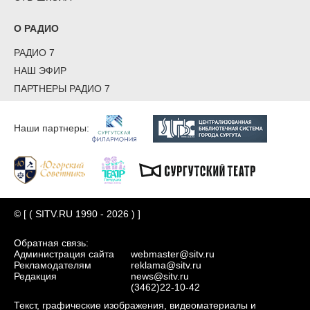
О РАДИО
РАДИО 7
НАШ ЭФИР
ПАРТНЕРЫ РАДИО 7
Наши партнеры:
© [ ( SITV.RU 1990 - 2026 ) ]
Обратная связь:
Администрация сайта
webmaster@sitv.ru
Рекламодателям
reklama@sitv.ru
Редакция
news@sitv.ru
(3462)22-10-42
Текст, графические изображения, видеоматериалы и