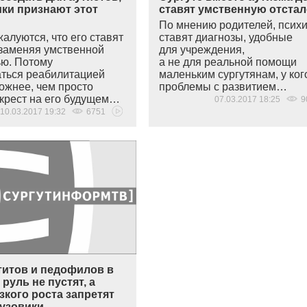
ики признают этот
ставят умственную отста
По мнению родителей, псих
алуются, что его ставят
ставят диагнозы, удобные
 заменяя умственной
для учреждения,
ью. Потому
а не для реальной помощи
аться реабилитацией
маленьким сургутянам, у ког
ожнее, чем просто
проблемы с развитием…
 крест на его будущем…
07.03.2017 18:25
9
10.03.2017 19:32
6751
титов и педофилов в
 руль не пустят, а
кого роста запретят
рузовики