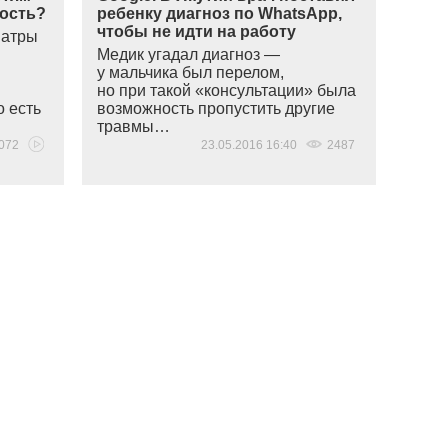
лость?
ребенку диагноз по WhatsApp,
чтобы не идти на работу
иатры
Медик угадал диагноз —
у мальчика был перелом,
но при такой
«
консультации» была
о есть
возможность пропустить другие
травмы…
072
23.05.2016 16:40
2487