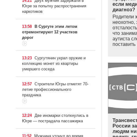
14:21
Двух мужчин задержали в
если мед
Югре за попытку распространения
диагноз?
наркотиков
Родители ж
неохотно,
13:58
В Сургуте этим летом
отсталост
отремонтируют 12 участков
что заним
дорог
аутиста сл
поставить
13:23
Сургутянин украл оружие и
коллекцию монет из квартиры
умершего соседа
12:57
Строители Югры отметят 70-
летие профессионального
праздника
12:24
Две иномарки столкнулись в
Трансвес
Югре — пострадала пассажирка
России за
людям низ
11:52
Мужчина утонул во время
водить г