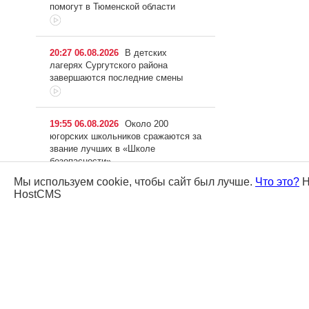
помогут в Тюменской области
20:27 06.08.2026
В детских
лагерях Сургутского района
завершаются последние смены
19:55 06.08.2026
Около 200
югорских школьников сражаются за
звание лучших в «Школе
безопасности»
Мы используем cookie, чтобы сайт был лучше.
Что это?
Н
HostCMS
19:29 06.08.2026
Строительство
многофункционального
спортцентра приостановили в
Сургуте
18:54 06.08.2026
Лучшие проекты в
сфере строительства выбрали в