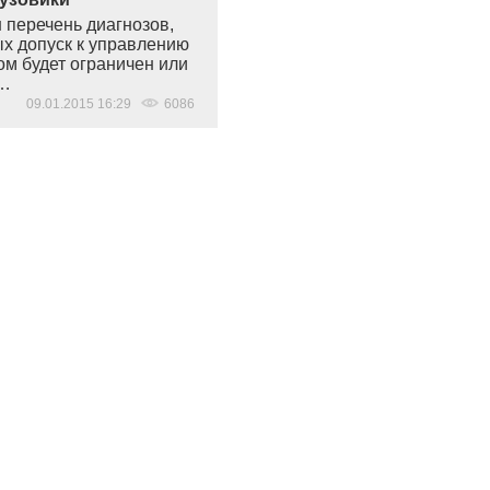
 перечень диагнозов,
ых допуск к управлению
ом будет ограничен или
…
09.01.2015 16:29
6086