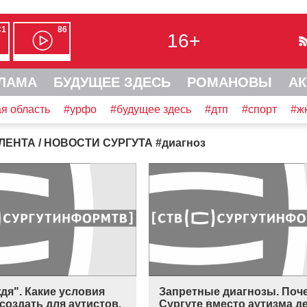
С1
86
16+
ЛАМА
БУДУЩЕЕ ЗДЕСЬ
РОМАНОВЫ
АК
я область
#урфо
#будущее здесь
#дтп
#спорт
#ж
ЛЕНТА
/ НОВОСТИ СУРГУТА
#
диагноз
дя". Какие условия
Запретные диагнозы. Поч
создать для аутистов,
Сургуте вместо аутизма д