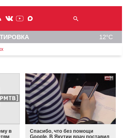
ТИРОВКА
12°C
кх
ему в
Спасибо, что без помощи
етям
Google. В Якутии врач поставил