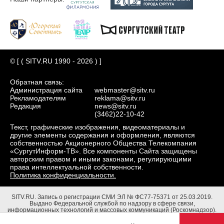
© [ ( SITV.RU 1990 - 2026 ) ]
Обратная связь:
Администрация сайта
webmaster@sitv.ru
Рекламодателям
reklama@sitv.ru
Редакция
news@sitv.ru
(3462)22-10-42
Текст, графические изображения, видеоматериалы и
другие элементы содержания и оформления, являются
собственностью Акционерного Общества Телекомпания
«СургутИнформ-ТВ». Все компоненты Сайта защищены
авторским правом и иными законами, регулирующими
права интеллектуальной собственности.
Политика конфиденциальности.
SITV.RU.
Запись о регистрации СМИ ЭЛ № ФС77-75371 от 25.03.2019.
Выдано Федеральной службой по надзору в сфере связи,
информационных технологий и массовых коммуникаций (Роскомнадзор).
Учредители: Акционерное Общество Телекомпания "СургутИнформ-ТВ".
Адрес редакции: 628403, Тюменская обл., ХМАО - Югра, г. Сургут, ул.