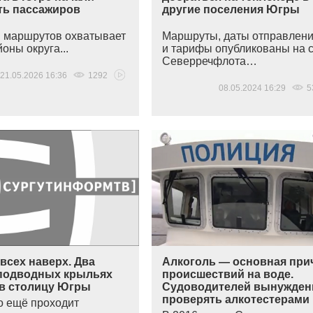
ть пассажиров
другие поселения Югры
 маршрутов охватывает
Маршруты, даты отправлен
оны округа...
и тарифы опубликованы на 
Северречфлота…
21.05.2026 16:36
1292
08.05.2024 16:29
5
всех наверх. Два
Алкоголь — основная при
 подводных крыльях
происшествий на воде.
в столицу Югры
Судоводителей вынужде
проверять алкотестерами
о ещё проходит