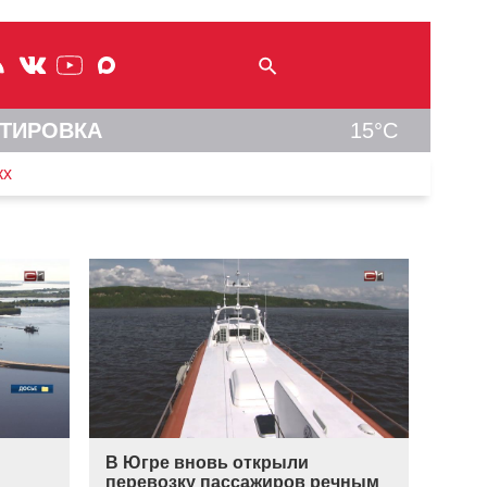
ТИРОВКА
15°C
кх
В Югре вновь открыли
перевозку пассажиров речным