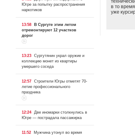
техническ
Югре за попытку распространения
в то время
наркотиков
уже курси
13:58
В Сургуте этим летом
отремонтируют 12 участков
дорог
13:23
Сургутянин украл оружие и
коллекцию монет из квартиры
умершего соседа
12:57
Строители Югры отметят 70-
летие профессионального
праздника
12:24
Две иномарки столкнулись в
Югре — пострадала пассажирка
11:52
Мужчина утонул во время