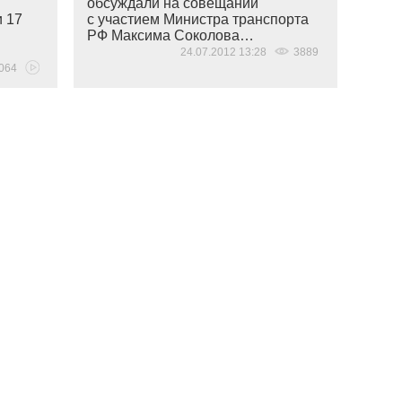
обсуждали на совещании
и 17
с участием Министра транспорта
РФ Максима Соколова…
24.07.2012 13:28
3889
064