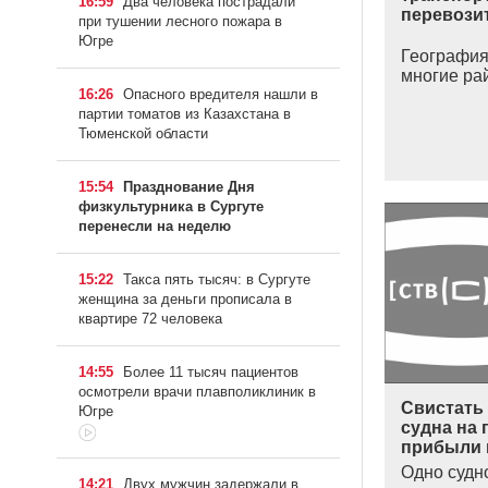
16:59
Два человека пострадали
перевози
при тушении лесного пожара в
Югре
География
многие рай
16:26
Опасного вредителя нашли в
партии томатов из Казахстана в
Тюменской области
15:54
Празднование Дня
физкультурника в Сургуте
перенесли на неделю
15:22
Такса пять тысяч: в Сургуте
женщина за деньги прописала в
квартире 72 человека
14:55
Более 11 тысяч пациентов
осмотрели врачи плавполиклиник в
Свистать 
Югре
судна на
прибыли 
Одно судн
14:21
Двух мужчин задержали в