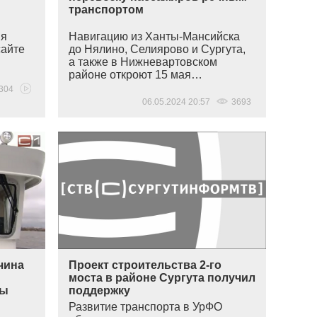
транспортом
ия
Навигацию из Ханты-Мансийска
сайте
до Нялино, Селиярово и Сургута,
а также в Нижневартовском
районе откроют 15 мая…
304
06.05.2024 20:57
3693
чина
Проект строительства 2-го
моста в районе Сургута получил
ны
поддержку
Развитие транспорта в УрФО