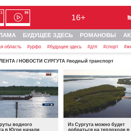
С1
86
16+
ЛАМА
БУДУЩЕЕ ЗДЕСЬ
РОМАНОВЫ
АК
я область
#урфо
#будущее здесь
#дтп
#спорт
#ж
ЛЕНТА
/ НОВОСТИ СУРГУТА
#
водный транспорт
руты водного
Из Сургута можно будет
та в Югре начали
добраться на теплоходе в