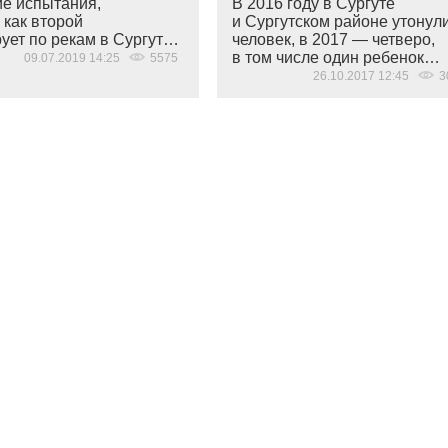
ие испытания,
В 2016 году в Сургуте
 как второй
и Сургутском районе утонул
рует по рекам в Сургут…
человек, в 2017 — четверо,
в том числе один ребенок…
09.07.2019 14:25
5575
26.10.2017 12:45
3