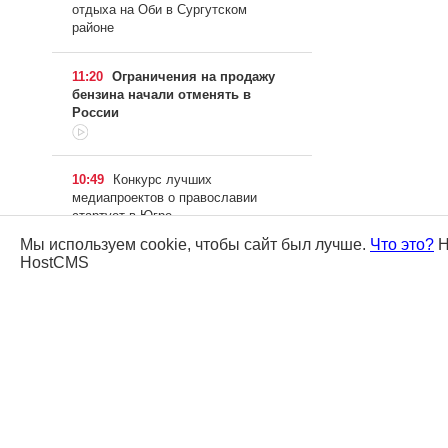
отдыха на Оби в Сургутском
районе
11:20
Ограничения на продажу
бензина начали отменять в
России
10:49
Конкурс лучших
медиапроектов о православии
стартует в Югре
Мы используем cookie, чтобы сайт был лучше.
Что это?
Н
HostCMS
10:14
Самолет из Сургута в
Екатеринбург вынужденно
приземлился в Тюмени
09:36
Мотоциклист погиб в аварии
по дороге из Югры в Тюмень
20:50 06.08.2026
Пострадавшим от
паводка предпринимателям