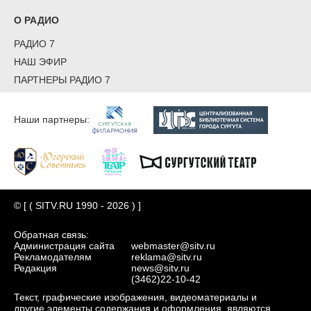
О РАДИО
РАДИО 7
НАШ ЭФИР
ПАРТНЕРЫ РАДИО 7
Наши партнеры:
© [ ( SITV.RU 1990 - 2026 ) ]
Обратная связь:
Администрация сайта
webmaster@sitv.ru
Рекламодателям
reklama@sitv.ru
Редакция
news@sitv.ru
(3462)22-10-42
Текст, графические изображения, видеоматериалы и
другие элементы содержания и оформления, являются