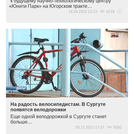
к будущему научно-технологическому центру
«Юнити
Парк» на Югорском тракте…
16.05.2022 12:23
4219
На радость велосипедистам. В Сургуте
появятся велодорожки
Еще одной велодорожкой в Сургуте станет
больше…
05.12.2021 17:07
5592