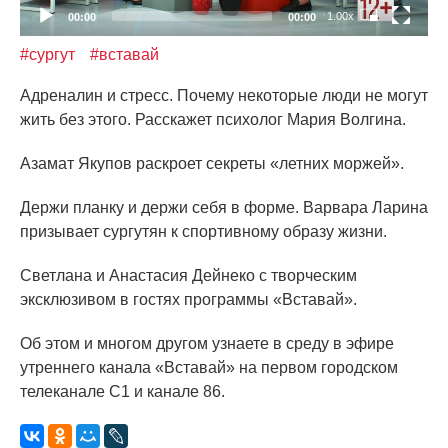
1.00x
00:00
00:00
#сургут
#вставай
Адреналин и стресс. Почему некоторые люди не могут
жить без этого. Расскажет психолог Мария Волгина.
Азамат Якупов раскроет секреты
«летних
моржей».
Держи планку и держи себя в форме. Варвара Ларина
призывает сургутян к спортивному образу жизни.
Светлана и Анастасия Дейнеко с творческим
эксклюзивом в гостях программы
«Вставай
».
Об этом и многом другом узнаете в среду в эфире
утреннего канала
«Вставай
» на первом городском
телеканале С1 и канале 86.