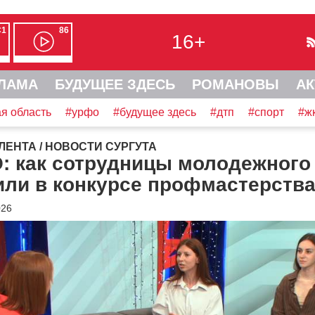
С1
86
16+
ЛАМА
БУДУЩЕЕ ЗДЕСЬ
РОМАНОВЫ
АК
я область
#урфо
#будущее здесь
#дтп
#спорт
#ж
ЛЕНТА
/
НОВОСТИ СУРГУТА
: как сотрудницы молодежного
или в конкурсе профмастерств
026