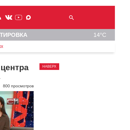
ТИРОВКА
14°C
кх
 центра
НАВЕРХ
а
800 просмотров