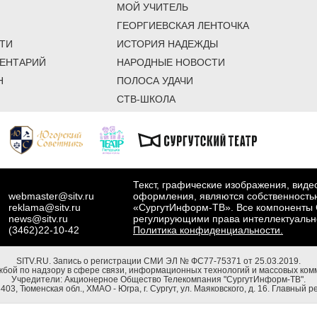
МОЙ УЧИТЕЛЬ
ГЕОРГИЕВСКАЯ ЛЕНТОЧКА
ТИ
ИСТОРИЯ НАДЕЖДЫ
ЕНТАРИЙ
НАРОДНЫЕ НОВОСТИ
Н
ПОЛОСА УДАЧИ
СТВ-ШКОЛА
Текст, графические изображения, вид
webmaster@sitv.ru
оформления, являются собственность
reklama@sitv.ru
«СургутИнформ-ТВ». Все компоненты 
news@sitv.ru
регулирующими права интеллектуальн
(3462)22-10-42
Политика конфиденциальности.
SITV.RU.
Запись о регистрации СМИ ЭЛ № ФС77-75371 от 25.03.2019.
бой по надзору в сфере связи, информационных технологий и массовых комм
Учредители: Акционерное Общество Телекомпания "СургутИнформ-ТВ".
03, Тюменская обл., ХМАО - Югра, г. Сургут, ул. Маяковского, д. 16. Главный р