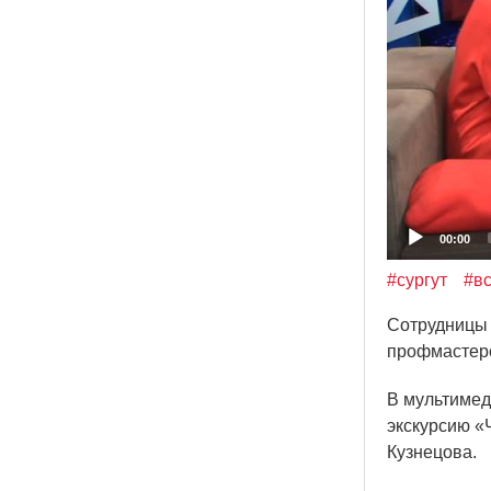
00:00
#сургут
#в
Сотрудницы
профмастерс
В мультимед
экскурсию
«
Кузнецова.