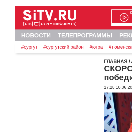
НОВОСТИ
ТЕЛЕПРОГРАММЫ
РЕК
#сургут
#сургутский район
#югра
#тюменска
ГЛАВНАЯ
/
СКОРО
побед
17:28 10.06.2
Видеоплеер