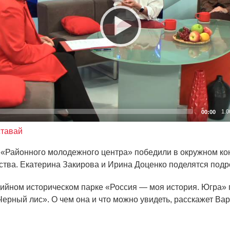
1.0
00:00
ставай
«Районного
молодежного центра» победили в окружном ко
тва. Екатерина Закирова и Ирина Доценко поделятся подр
ийном историческом парке
«Россия
— моя история. Югра» 
Черный
лис». О чем она и что можно увидеть, расскажет Ва