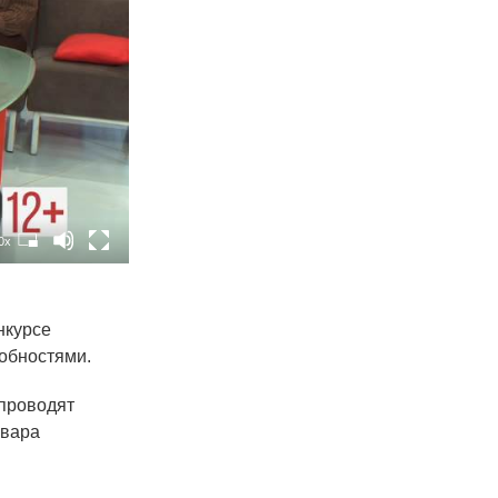
0x
нкурсе
обностями.
проводят
рвара