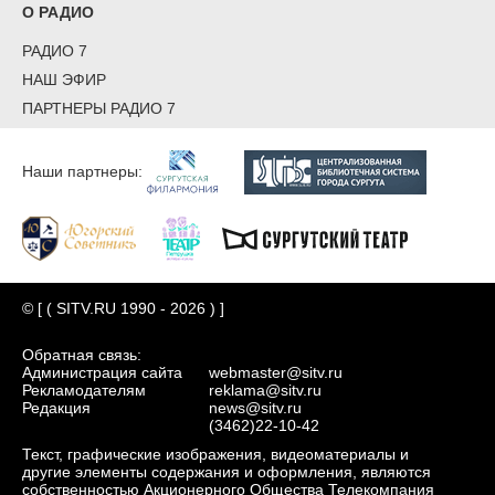
О РАДИО
РАДИО 7
НАШ ЭФИР
ПАРТНЕРЫ РАДИО 7
Наши партнеры:
© [ ( SITV.RU 1990 - 2026 ) ]
Обратная связь:
Администрация сайта
webmaster@sitv.ru
Рекламодателям
reklama@sitv.ru
Редакция
news@sitv.ru
(3462)22-10-42
Текст, графические изображения, видеоматериалы и
другие элементы содержания и оформления, являются
собственностью Акционерного Общества Телекомпания