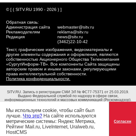
© [ ( SITV.RU 1990 - 2026 ) ]
Обратная связь:
Администрация сайта
webmaster@sitv.ru
Рекламодателям
reklama@sitv.ru
Редакция
news@sitv.ru
(3462)22-10-42
Текст, графические изображения, видеоматериалы и
другие элементы содержания и оформления, являются
собственностью Акционерного Общества Телекомпания
«СургутИнформ-ТВ». Все компоненты Сайта защищены
авторским правом и иными законами, регулирующими
права интеллектуальной собственности.
Политика конфиденциальности.
SITV.RU.
Запись о регистрации СМИ ЭЛ № ФС77-75371 от 25.03.2019.
Выдано Федеральной службой по надзору в сфере связи,
информационных технологий и массовых коммуникаций (Роскомнадзор).
Учредители: Акционерное Общество Телекомпания "СургутИнформ-ТВ".
Адрес редакции: 628403, Тюменская обл., ХМАО - Югра, г. Сургут, ул.
Мы используем cookie, чтобы сайт был
Маяковского, д. 16. Главный редактор: Чубенко В.Л.
лучше.
Что это?
На сайте используются
метрические системы: Яндекс Метрика,
Согласен
Рейтинг Mail.ru, LiveInternet, Uralweb.ru,
HostCMS