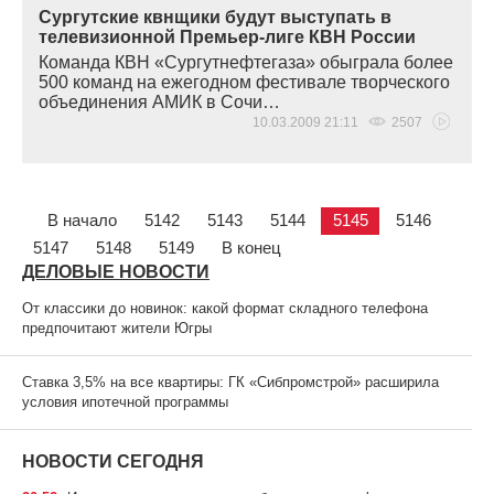
Сургутские квнщики будут выступать в
телевизионной Премьер-лиге КВН России
Команда КВН
«Сургутнефтегаза
» обыграла более
500 команд на ежегодном фестивале творческого
объединения АМИК в Сочи…
10.03.2009 21:11
2507
В начало
5142
5143
5144
5145
5146
5147
5148
5149
В конец
ДЕЛОВЫЕ НОВОСТИ
От классики до новинок: какой формат складного телефона
предпочитают жители Югры
Ставка 3,5% на все квартиры: ГК «Сибпромстрой» расширила
условия ипотечной программы
НОВОСТИ СЕГОДНЯ