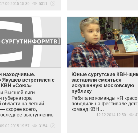
17.09.2015 15:39
5311
и находчивые.
Юные сургутские КВН-щи
 Якушев встретился с
заставили смеяться
 КВН «Союз»
искушенную московскую
публику
и Высшей лиги
и губернатора
Ребята из команды
«
Я красо
 области на летний
победили на фестивале детс
— скорее всего,
команд КВН…
 последнее выступление
12.12.2014 12:50
4
…
09.02.2015 19:57
3154