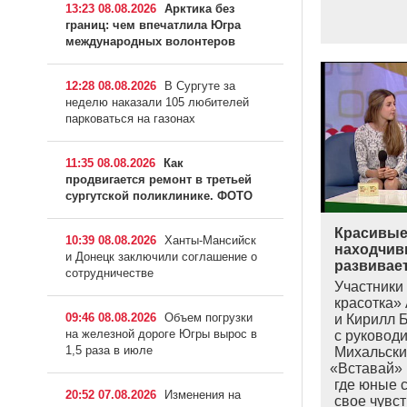
13:23 08.08.2026
Арктика без
границ: чем впечатлила Югра
международных волонтеров
12:28 08.08.2026
В Сургуте за
неделю наказали 105 любителей
парковаться на газонах
11:35 08.08.2026
Как
продвигается ремонт в третьей
сургутской поликлинике. ФОТО
Красивые
10:39 08.08.2026
Ханты-Мансийск
находчивы
и Донецк заключили соглашение о
развивае
сотрудничестве
Участники
красотка»
09:46 08.08.2026
Объем погрузки
и Кирилл 
на железной дороге Югры вырос в
с руковод
1,5 раза в июле
Михальски
«
Вставай» 
где юные с
20:52 07.08.2026
Изменения на
свое чувс