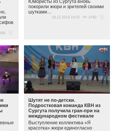
ь
Юмористы из Сургута вновь
покорили жюри и зрителей своими
но,
шутками…
али
29.12.2015 19:52
4782
Юсифов
386
не
Шутят не по-детски.
щики
Подростковая команда КВН из
вы
Сургута получила гран-при на
международном фестивале
невные
Выступление коллектива
«
Я
красотка» жюри единогласно