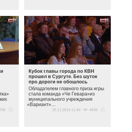
ки
Кубок главы города по КВН
прошел в Сургуте. Без шуток
про дороги не обошлось
Обладателем главного приза игры
тка»
стала команда
«
Че Гевара»из
ких
муниципального учреждения
«
Вариант»…
706
25.11.2014 11:40
4936