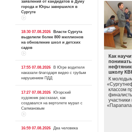
заявлений от кандидатов в Думу
города и Югры завершился в
Сургуте
18:30 07.08.2026
Власти Сургута
выделили более 800 миллионов
на обновление школ и детских
садов
Как научи
понимать
нефтяник
17:55 07.08.2026
В Югре водителя
школу КВ
наказали благодаря видео с грубым
нарушением ПДД
К молодым
«
Сургутнеф
классом пр
17:27 07.08.2026
Югорский
финалисты
художник рассказал, как
участники
создавался на вертолете мурал с
«
Парапап
Салмановым
16:59 07.08.2026
Два человека