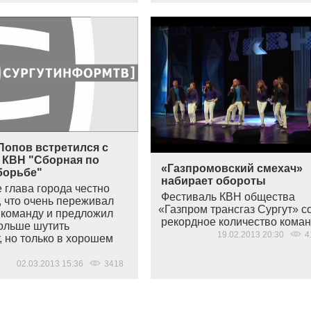
Попов встретился с
 КВН "Сборная по
«Газпромовский смехач»
борьбе"
набирает обороты
 глава города честно
Фестиваль КВН общества
, что очень переживал
«
Газпром трансгаз Сургут» с
а команду и предложил
рекордное количество кома
ольше шутить
19.02.2013 20:30
4
, но только в хорошем
02.03.2013 15:36
3418