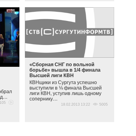
«Сборная СНГ по вольной
борьбе» вышла в 1/4 финала
Высшей лиги КВН
КВНщики из Сургута успешно
выступили в ⅛ финала Высшей
обрал
лиги КВН, уступив лишь одному
нд…
сопернику…
105
18.02.2013 13:22
5005