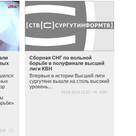
али
Сборная СНГ по вольной
ивых
борьбе в полуфинале высшей
лиги КВН
ршился
Впервые в истории Высшей лиги
рных
сургутяне вышли на столь высокий
ор
уровень…
20.04.2013 12:25
4397
ды
орьбе»
116