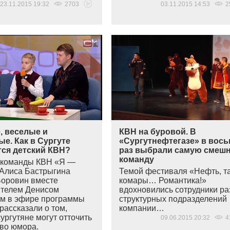
23.11.2015 19:32
2703
03.11.2015 14:53
2
, веселые и
КВН на буровой. В
е. Как в Сургуте
«Сургутнефтегазе» в вос
тся детский КВН?
раз выбрали самую смеш
команду
 команды КВН
«
Я —
 Алиса Бастрыгина
Темой фестиваля
«
Нефть, т
Боровин вместе
комары… Романтика!»
ителем Денисом
вдохновились сотрудники р
м в эфире программы
структурных подразделений
рассказали о том,
компании…
ургутяне могут отточить
09.06.2015 20:32
4
тво юмора.