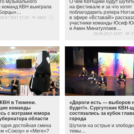
го музыкального
О чем КВНщики будут шутит
 команд КВН выиграла
на фестивале и за что хотят
Борцы»…
поблагодарить рэпера Ногга
в эфире
«
Вставай!» рассказ
28.07.2017 17:10
6823
участники команды Юсиф 
и Амин Минатуллаев…
28.06.2017 14:07
7
КВН в Тюмени.
«Дороги есть — выборов 
щие команды
будет!». Сургутские КВН-
ись с мэтрами юмора
состязались за кубок гла
губернатора области
города
егодня достойная смена
Шутили на острые и злобод
ым
«
Союзу» и
«
Меге»?
темы…