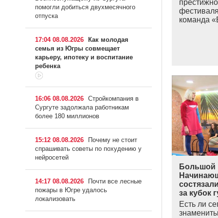
престижно
помогли добиться двухмесячного
фестиваля
отпуска
команда
«
17:04 08.08.2026
Как молодая
семья из Югры совмещает
карьеру, ипотеку и воспитание
ребенка
16:06 08.08.2026
Стройкомпания в
Сургуте задолжала работникам
более 180 миллионов
15:12 08.08.2026
Почему не стоит
спрашивать советы по похудению у
нейросетей
Большой 
Начинаю
14:17 08.08.2026
Почти все лесные
состязал
пожары в Югре удалось
за кубок 
локализовать
Есть ли с
знаменит