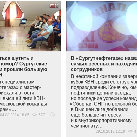
ться шутить и
В «Сургутнефтегазе» назв
 юмор? Сургутские
самых веселых и находч
и прошли большую
сотрудников
Н
В нефтяной компании заве
 специалистам
кубок КВН среди ее структу
тегаза» с мастер-
подразделений. Конечно, юм
иехали в гости
нефтяники ценили всегда,
 высшей лиги КВН-
но последние успехи коман
 московской команды
«
Сборная СНГ по вольной б
арам»…
в Высшей лиге добавили
еще больше интереса
04.08.2014 18:05
5771
и к внутрикорпоративному
чемпионату…
29.10.2013 12:10
4