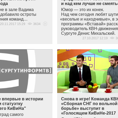
рода
и над кем лучше не смеят
ие в зале Вадима
Юмор — это их конек.
добавило остроты
Над чем сегодня любят шути
ения команд…
«
веселые и находчивые», в 
программы
«
Вставай» расск
20.11.2017 15:29
3634
руководитель КВН-движения 
Сургуте Денис Михальский.
27.10.2017 12:19
3
е впервые в истории
Снова в игре! Команда КВ
 статуэтку
«Сборная СНГ по вольной
его КиВиНа"
борьбе» выступит в
«Голосящем КиВиНе-2017
аград самого