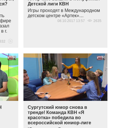
ься?
Детской лиги КВН
Игры проходят в Международном
ть
детском центре
«
Артек»…
эфире
08.10.2017 13:57
2635
азал
в г.
832
Н
Сургутский юмор снова в
тренде! Команда КВН «Я
красотка» победила во
всероссийской юниор-лиге