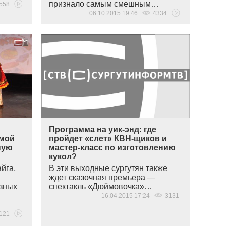
признало самым смешным…
558
06.10.2015 19:46
4334
Программа на уик-энд: где
ьмой
пройдет «слет» КВН-щиков и
ную
мастер-класс по изготовлению
кукол?
айга,
В эти выходные сургутян также
ждет сказочная премьера —
азных
спектакль
«
Дюймовочка»…
16.04.2015 17:24
3131
121