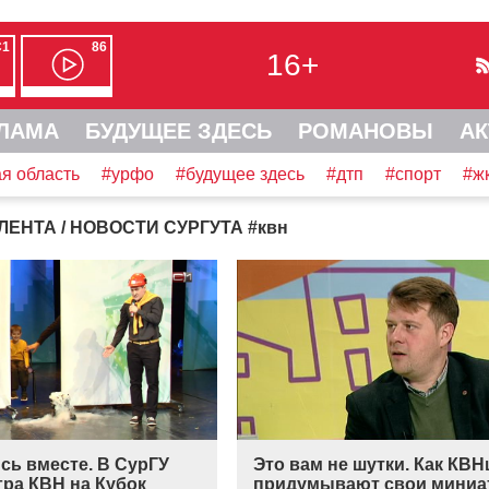
С1
86
16+
ЛАМА
БУДУЩЕЕ ЗДЕСЬ
РОМАНОВЫ
АК
я область
#урфо
#будущее здесь
#дтп
#спорт
#ж
ЛЕНТА
/ НОВОСТИ СУРГУТА
#
квн
сь вместе. В СурГУ
Это вам не шутки. Как КВ
гра КВН на Кубок
придумывают свои миниа