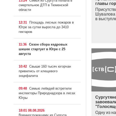
13:24
Семья из Сургута попала в
главы го
смертельное ДТП в Тюменской
Присутств
области
Шувалова 
в выступл
12:31
Площадь лесных пожаров в
Югре за сутки выросла до 3410
гектаров
11:36
Сезон сбора кедровых
шишек стартует в Югре с 25
августа
10:42
Свыше 160 тысяч югорчан
привились от клещевого
энцефалита
09:48
Семью лебедей встретили
инспекторы Природнадзора в лесах
Сургутян
Югры
завоевали
"Голосящ
18:01 08.08.2026
Одну из н
Военнослужащему из Сургута