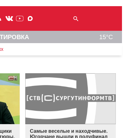
ТИРОВКА
15°C
кх
Нщики
Самые веселые и находчивые.
тюры,
Югорчане вышли в полуфинал