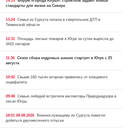
14:19
Форум «Города Югры»: строители задают новые
стандарты для жизни на Севере
13:24
Семья из Сургута попала в смертельное ДТП в
Тюменской области
12:31
Площадь лесных пожаров в Югре за сутки выросла до
3410 гектаров
11:36
Сезон сбора кедровых шишек стартует в Югре с 25
августа
10:42
Свыше 160 тысяч югорчан привились от клещевого
энцефалита
09:48
Семью лебедей встретили инспекторы Природнадзора в
лесах Югры
18:01 08.08.2026
Военнослужащему из Сургута помогли
добиться двухмесячного отпуска