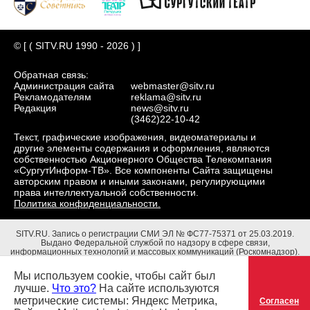
© [ ( SITV.RU 1990 - 2026 ) ]
Обратная связь:
Администрация сайта
webmaster@sitv.ru
Рекламодателям
reklama@sitv.ru
Редакция
news@sitv.ru
(3462)22-10-42
Текст, графические изображения, видеоматериалы и
другие элементы содержания и оформления, являются
собственностью Акционерного Общества Телекомпания
«СургутИнформ-ТВ». Все компоненты Сайта защищены
авторским правом и иными законами, регулирующими
права интеллектуальной собственности.
Политика конфиденциальности.
SITV.RU.
Запись о регистрации СМИ ЭЛ № ФС77-75371 от 25.03.2019.
Выдано Федеральной службой по надзору в сфере связи,
информационных технологий и массовых коммуникаций (Роскомнадзор).
Учредители: Акционерное Общество Телекомпания "СургутИнформ-ТВ".
Адрес редакции: 628403, Тюменская обл., ХМАО - Югра, г. Сургут, ул.
Мы используем cookie, чтобы сайт был
Маяковского, д. 16. Главный редактор: Чубенко В.Л.
лучше.
Что это?
На сайте используются
метрические системы: Яндекс Метрика,
Согласен